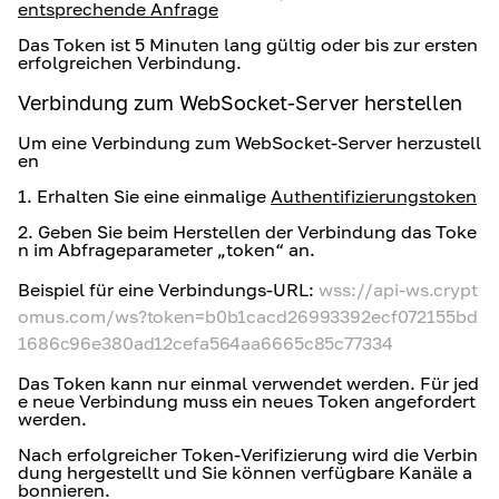
entsprechende Anfrage
Das Token ist 5 Minuten lang gültig oder bis zur ersten
erfolgreichen Verbindung.
Verbindung zum WebSocket-Server herstellen
Um eine Verbindung zum WebSocket-Server herzustell
en
1
.
Erhalten Sie eine einmalige
Authentifizierungstoken
2
.
Geben Sie beim Herstellen der Verbindung das Toke
n im Abfrageparameter „token“ an.
Beispiel für eine Verbindungs-URL
:
wss://api-ws.crypt
omus.com/ws?token=b0b1cacd26993392ecf072155bd
1686c96e380ad12cefa564aa6665c85c77334
Das Token kann nur einmal verwendet werden. Für jed
e neue Verbindung muss ein neues Token angefordert
werden.
Nach erfolgreicher Token-Verifizierung wird die Verbin
dung hergestellt und Sie können verfügbare Kanäle a
bonnieren.