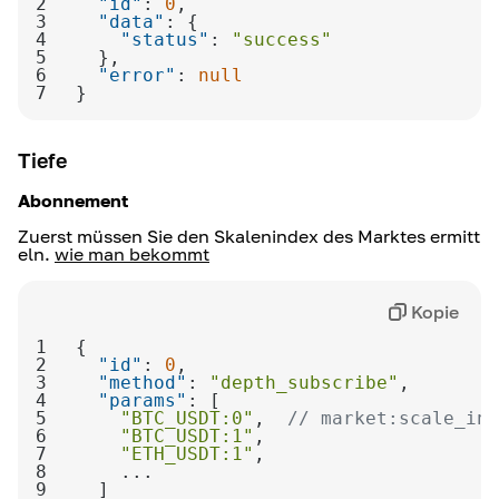
2
"id"
: 
0
3
"data"
4
"status"
: 
"success"
5
6
"error"
: 
null
7
}
Tiefe
Abonnement
Zuerst müssen Sie den Skalenindex des Marktes ermitt
eln.
wie man bekommt
Kopie
1
2
"id"
: 
0
3
"method"
: 
"depth_subscribe"
4
"params"
5
"BTC_USDT:0"
,  
// market:scale_ind
6
"BTC_USDT:1"
7
"ETH_USDT:1"
8
9