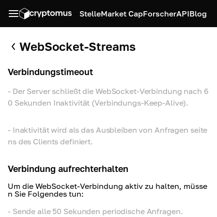
Stelle
Market Cap
Forscher
API
Blog
WebSocket-Streams
Verbindungstimeout
-
Der Server schließt die WebSocket-Verbindung nach 6
0 Sekunden Inaktivität (Verbindungs-Keep-Alive).
-
Inaktivität wird als das Ausbleiben von Anfragen seite
ns des Clients definiert.
Verbindung aufrechterhalten
Um die WebSocket-Verbindung aktiv zu halten, müsse
n Sie Folgendes tun:
-
Sende alle 50 Sekunden periodische Anfragen.