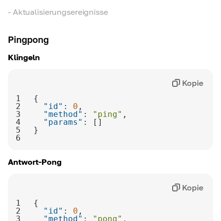
-
Aktualisierungsereignisse
Pingpong
Klingeln
Kopie
1
2
"id"
: 
0
3
"method"
: 
"ping"
4
"params"
5
6
Antwort-Pong
Kopie
1
2
"id"
: 
0
3
"method"
: 
"pong"