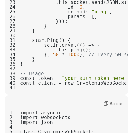
23
24
                id: 
0
25
                method: 
"ping"
26
27
28
29
30
31
32
33
34
        }, 
50
 * 
1000
); 
// Every 50 sec
35
36
37
38
// Usage
39
const token = 
"your_auth_token_here"
40
41
Kopie
1
2
3
4
5