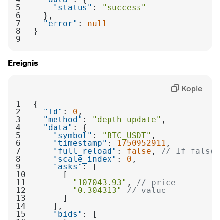
5
"status"
: 
"success"
6
7
"error"
: 
null
8
9
Ereignis
Kopie
1
2
"id"
: 
0
3
"method"
: 
"depth_update"
4
"data"
5
"symbol"
: 
"BTC_USDT"
6
"timestamp"
: 
1750952911
7
"full_reload"
: 
false
, 
// If false,
8
"scale_index"
: 
0
9
"asks"
10
11
"107043.93"
, 
// price
12
"0.304313"
// value
13
14
15
"bids"