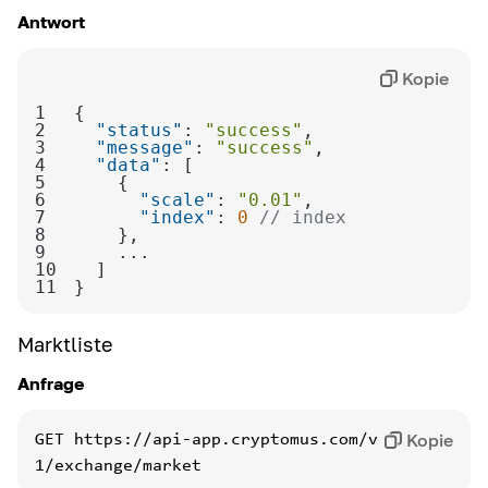
Antwort
Kopie
1
2
"status"
: 
"success"
3
"message"
: 
"success"
4
"data"
5
6
"scale"
: 
"0.01"
7
"index"
: 
0
// index
8
9
10
11
}
Marktliste
Anfrage
Kopie
GET
https://api-app.cryptomus.com/v
1/exchange/market