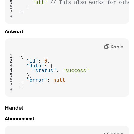
5
"all"
// This also works for other
6
7
8
Antwort
Kopie
1
2
"id"
: 
0
3
"data"
4
"status"
: 
"success"
5
6
"error"
: 
null
7
8
Handel
Abonnement