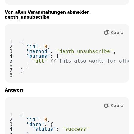
Von allen Veranstaltungen abmelden
depth_unsubscribe
Kopie
1
2
"id"
: 
0
3
"method"
: 
"depth_unsubscribe"
4
"params"
5
"all"
// This also works for other
6
7
8
Antwort
Kopie
1
2
"id"
: 
0
3
"data"
4
"status"
: 
"success"
5