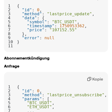
1
2
"id"
: 
0
3
"method"
: 
"lastprice_update"
4
"data"
5
"symbol"
: 
"BTC_USDT"
6
"timestamp"
: 
1750953362
7
"price"
: 
"107152.55"
8
9
"error"
: 
null
10
11
Abonnementkündigung
Anfrage
Kopie
1
2
"id"
: 
0
3
"method"
: 
"lastprice_unsubscribe"
4
"params"
5
"BTC_USDT"
6
"ETH_USDT"
7