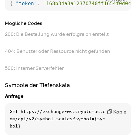
{ 
"token"
: 
"168b34a3a12370740ff1654f0d0c4
Mögliche Codes
200: Die Bestellung wurde erfolgreich erstellt
404: Benutzer oder Ressource nicht gefunden
500: Interner Serverfehler
Symbole der Tiefenskala
Anfrage
Kopie
GET
https://exchange-ws.cryptomus.c
om/api/v2/symbol-scales?symbol={sym
bol}