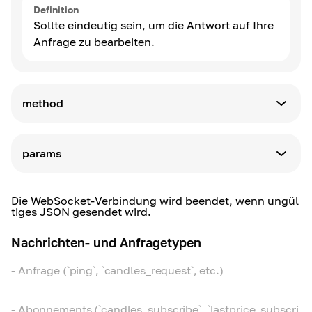
Definition
Sollte eindeutig sein, um die Antwort auf Ihre
Anfrage zu bearbeiten.
method
Parametertyp
String
params
Parametertyp
Definition
Array
Der Anfragename
Die WebSocket-Verbindung wird beendet, wenn ungül
tiges JSON gesendet wird.
Definition
Nachrichten- und Anfragetypen
Übergeben Sie hier die Parameter für die
Methode.
-
Anfrage (`ping`, `candles_request`, etc.)
-
Abonnements (`candles_subscribe`, `lastprice_subscri