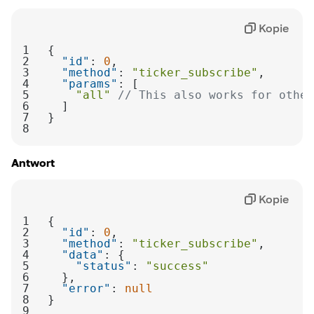
Kopie
1
2
"id"
: 
0
3
"method"
: 
"ticker_subscribe"
4
"params"
5
"all"
// This also works for other
6
7
8
Antwort
Kopie
1
2
"id"
: 
0
3
"method"
: 
"ticker_subscribe"
4
"data"
5
"status"
: 
"success"
6
7
"error"
: 
null
8
9