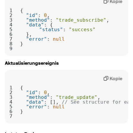
Kopie
1
2
"id"
: 
0
3
"method"
: 
"trade_subscribe"
4
"data"
5
"status"
: 
"success"
6
7
"error"
: 
null
8
9
Aktualisierungsereignis
Kopie
1
2
"id"
: 
0
3
"method"
: 
"trade_update"
4
"data"
: [], 
// See structure for eac
5
"error"
: 
null
6
7