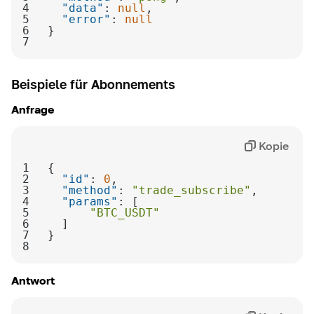
4
"data"
: 
null
5
"error"
: 
null
6
7
Beispiele für Abonnements
Anfrage
Kopie
1
2
"id"
: 
0
3
"method"
: 
"trade_subscribe"
4
"params"
5
"BTC_USDT"
6
7
8
Antwort