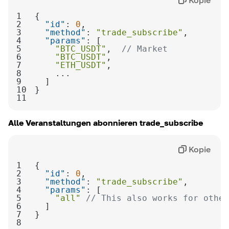
Kopie
1
2
"id"
: 
0
3
"method"
: 
"trade_subscribe"
4
"params"
5
"BTC_USDT"
,  
// Market
6
"BTC_USDT"
7
"ETH_USDT"
8
9
10
11
Alle Veranstaltungen abonnieren
trade_subscribe
Kopie
1
2
"id"
: 
0
3
"method"
: 
"trade_subscribe"
4
"params"
5
"all"
// This also works for other
6
7
8