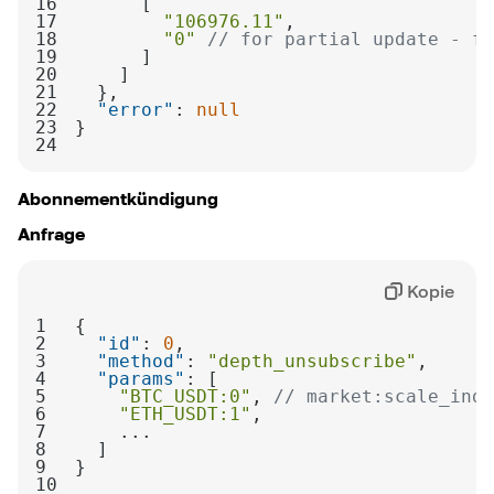
16
17
"106976.11"
18
"0"
// for partial update - fi
19
20
21
22
"error"
: 
null
23
24
Abonnementkündigung
Anfrage
Kopie
1
2
"id"
: 
0
3
"method"
: 
"depth_unsubscribe"
4
"params"
5
"BTC_USDT:0"
, 
// market:scale_inde
6
"ETH_USDT:1"
7
8
9
10