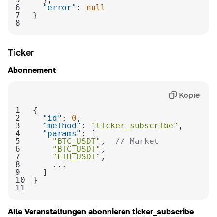
6
"error"
: 
null
7
8
Ticker
Abonnement
Kopie
1
2
"id"
: 
0
3
"method"
: 
"ticker_subscribe"
4
"params"
5
"BTC_USDT"
,  
// Market
6
"BTC_USDT"
7
"ETH_USDT"
8
9
10
11
Alle Veranstaltungen abonnieren
ticker_subscribe