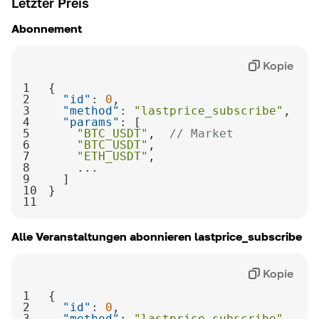
Letzter Preis
Abonnement
Kopie
1
2
"id"
: 
0
3
"method"
: 
"lastprice_subscribe"
4
"params"
5
"BTC_USDT"
,  
// Market
6
"BTC_USDT"
7
"ETH_USDT"
8
9
10
11
Alle Veranstaltungen abonnieren
lastprice_subscribe
Kopie
1
2
"id"
: 
0
3
"method"
: 
"lastprice_subscribe"