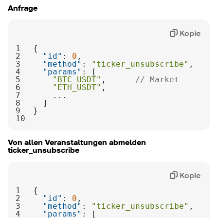
Anfrage
Kopie
1
2
"id"
: 
0
3
"method"
: 
"ticker_unsubscribe"
4
"params"
5
"BTC_USDT"
,      
// Market 
6
"ETH_USDT"
7
8
9
10
Von allen Veranstaltungen abmelden
ticker_unsubscribe
Kopie
1
2
"id"
: 
0
3
"method"
: 
"ticker_unsubscribe"
4
"params"