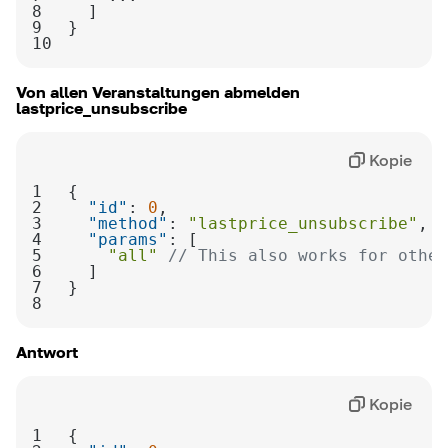
8
9
10
Von allen Veranstaltungen abmelden
lastprice_unsubscribe
Kopie
1
2
"id"
: 
0
3
"method"
: 
"lastprice_unsubscribe"
4
"params"
5
"all"
// This also works for other
6
7
8
Antwort
Kopie
1