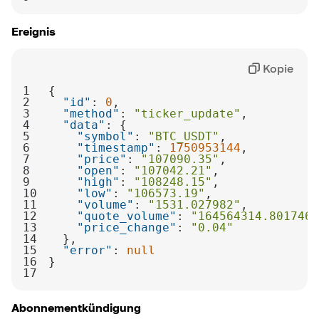
Ereignis
Kopie
1
2
"id"
: 
0
3
"method"
: 
"ticker_update"
4
"data"
5
"symbol"
: 
"BTC_USDT"
6
"timestamp"
: 
1750953144
7
"price"
: 
"107090.35"
8
"open"
: 
"107042.21"
9
"high"
: 
"108248.15"
10
"low"
: 
"106573.19"
11
"volume"
: 
"1531.027982"
12
"quote_volume"
: 
"164564314.8017468
13
"price_change"
: 
"0.04"
14
15
"error"
: 
null
16
17
Abonnementkündigung