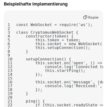
Beispielhafte Implementierung
Kopie
1
2
3
4
5
6
        this.socket = new WebSocket('w
7
8
9
10
11
12
13
14
15
16
17
18
19
20
21
22