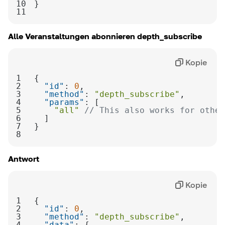
10
11
Alle Veranstaltungen abonnieren
depth_subscribe
Kopie
1
2
"id"
: 
0
3
"method"
: 
"depth_subscribe"
4
"params"
5
"all"
// This also works for other
6
7
8
Antwort
Kopie
1
2
"id"
: 
0
3
"method"
: 
"depth_subscribe"
4
"data"