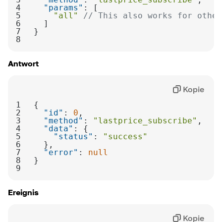
4
"params"
5
"all"
// This also works for other
6
7
8
Antwort
Kopie
1
2
"id"
: 
0
3
"method"
: 
"lastprice_subscribe"
4
"data"
5
"status"
: 
"success"
6
7
"error"
: 
null
8
9
Ereignis
Kopie