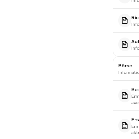
Inf
Ri
Inf
Auf
Inf
Börse
Informati
Bes
Erm
aus
Ers
Erm
akt