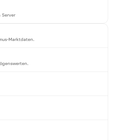
 Server
omus-Marktdaten.
mögenswerten.