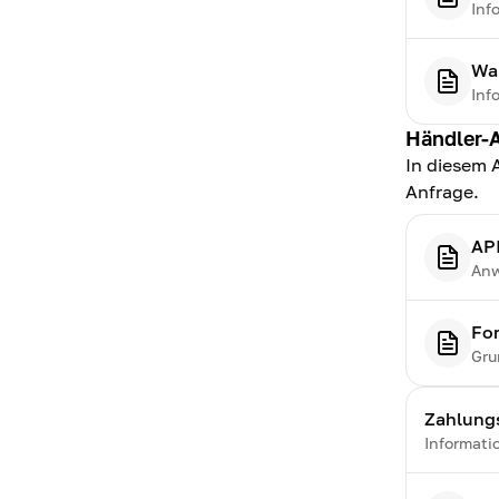
Inf
Wa
Inf
Händler-
In diesem 
Anfrage.
AP
Anw
Fo
Gru
Zahlung
Informati