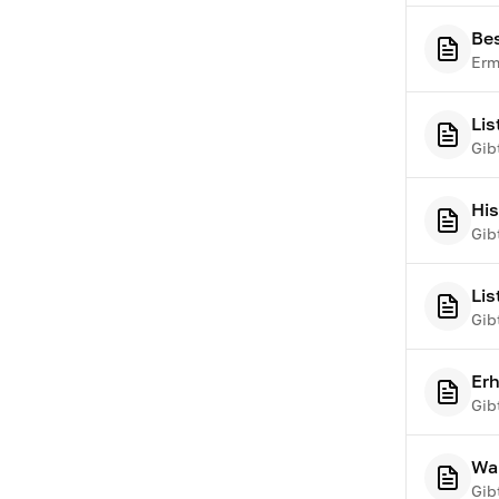
Bes
Erm
Lis
Gib
His
Gib
Lis
Gib
Erh
Gib
Wa
Gib