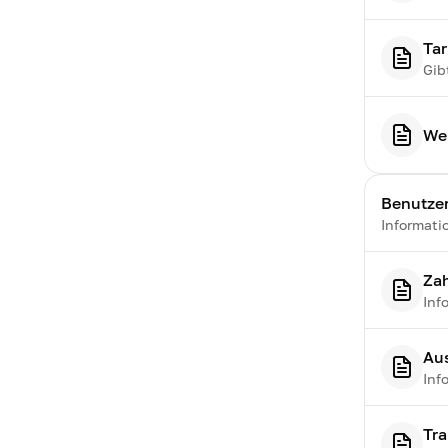
Tar
Gib
We
Benutze
Informati
Za
Inf
Au
Inf
Tr