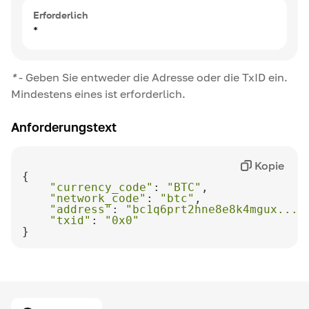
Erforderlich
*
*
-
Geben Sie entweder die Adresse oder die TxID ein.
Mindestens eines ist erforderlich.
Anforderungstext
Kopie
"currency_code"
: 
"BTC"
"network_code"
: 
"btc"
"address"
: 
"bc1q6prt2hne8e8k4mgux..."
"txid"
: 
"0x0"
}