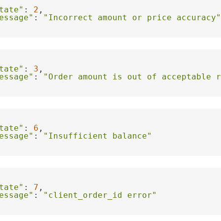
tate"
: 
2
essage"
: 
"Incorrect amount or price accuracy"
tate"
: 
3
essage"
: 
"Order amount is out of acceptable r
tate"
: 
6
essage"
: 
"Insufficient balance"
tate"
: 
7
essage"
: 
"client_order_id error"