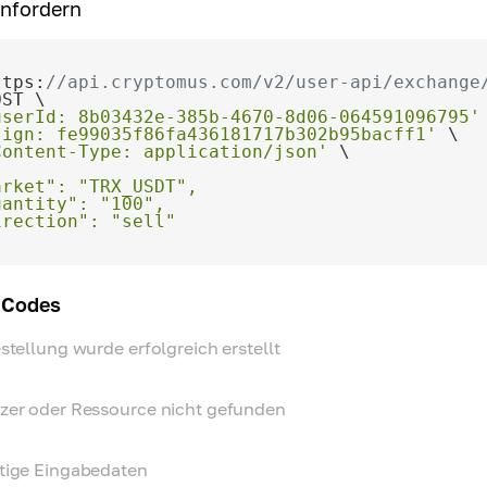
anfordern
ttps:
//api.cryptomus.com/v2/user-api/exchange
userId: 8b03432e-385b-4670-8d06-064591096795'
sign: fe99035f86fa436181717b302b95bacff1'
Content-Type: application/json'
 Codes
stellung wurde erfolgreich erstellt
zer oder Ressource nicht gefunden
tige Eingabedaten