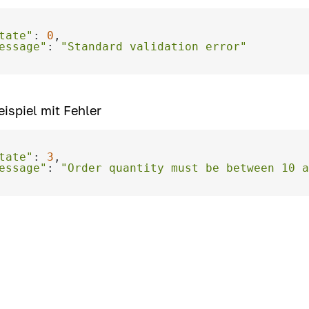
tate"
: 
0
essage"
: 
"Standard validation error"
ispiel mit Fehler
tate"
: 
3
essage"
: 
"Order quantity must be between 10 a