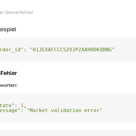
er Serverfehler
ispiel
rder_id"
: 
"01JEXAFCCC5ZVJPZAAHHDKQBNG"
Fehler
tworten:
tate"
: 
1
essage"
: 
"Market validation error"