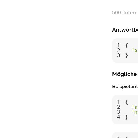
500: Intern
Antwortbe
1
2
"o
3
}
Mögliche 
Beispielan
1
2
"s
3
"m
4
}