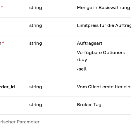
y
*
string
Menge in Basiswährung
string
Limitpreis für die Auft
n
*
string
Auftragsart
Verfügbare Optionen:
•
buy
•
sell
rder_id
string
Vom Client erstellter ei
string
Broker-Tag
orischer Parameter