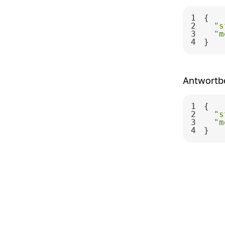
1
2
"s
3
"m
4
}
Antwortbe
1
2
"s
3
"m
4
}