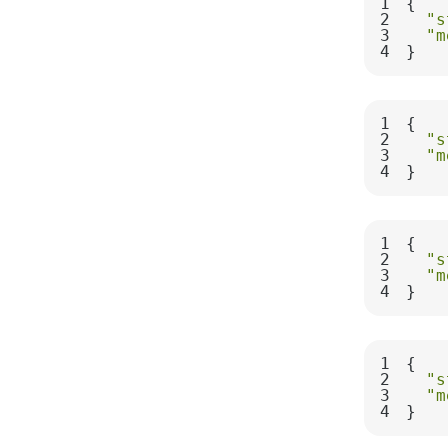
1
2
"s
3
"m
4
}
1
2
"s
3
"m
4
}
1
2
"s
3
"m
4
}
1
2
"s
3
"m
4
}