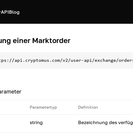
r
API
Blog
ung einer Marktorder
tps://api.cryptomus.com/v2/user-api/exchange/order
arameter
Parametertyp
Definition
string
Bezeichnung des verfüg