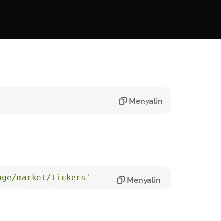
Menyalin
nge/market/tickers'
Menyalin