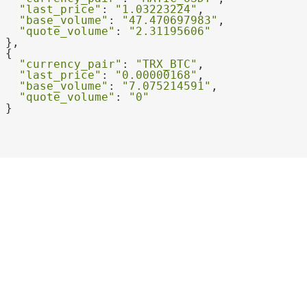
"last_price"
: 
"1.03223224"
"base_volume"
: 
"47.470697983"
"quote_volume"
: 
"2.31195606"
"currency_pair"
: 
"TRX_BTC"
"last_price"
: 
"0.00000168"
"base_volume"
: 
"7.075214591"
"quote_volume"
: 
"0"