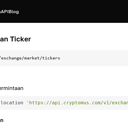
h
API
Blog
an Ticker
/exchange/market/tickers
ermintaan
-location 
'https://api.cryptomus.com/v1/excha
an