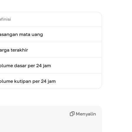
finisi
asangan mata uang
arga terakhir
olume dasar per 24 jam
olume kutipan per 24 jam
Menyalin