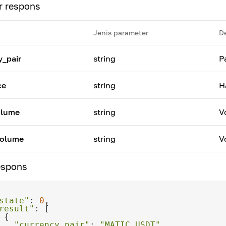
r respons
Jenis parameter
De
y_pair
string
P
ce
string
H
olume
string
V
volume
string
V
espons
state"
: 
0
result"
"currency_pair"
: 
"MATIC_USDT"