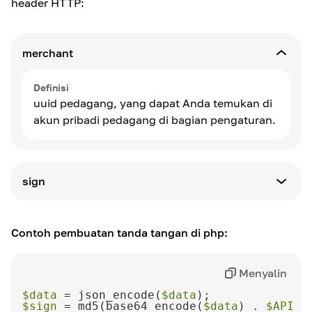
header HTTP:
merchant
Definisi
uuid pedagang, yang dapat Anda temukan di
akun pribadi pedagang di bagian pengaturan.
sign
Definisi
Hash MD5 dari isi permintaan POST yang
Contoh pembuatan tanda tangan di php:
dikodekan dalam base64 dan digabungkan
dengan kunci API Anda.
Menyalin
$data
 = json_encode(
$data
$sign
 = md5(base64_encode(
$data
) . 
$API_K