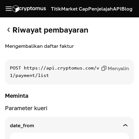
Titik
Market Cap
Penjelajah
API
Blog
Riwayat pembayaran
Mengembalikan daftar faktur
Menyalin
POST
https://api.cryptomus.com/v
1/payment/list
Meminta
Parameter kueri
date_from