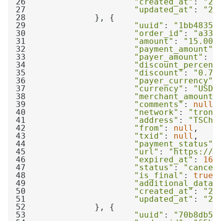
26
"created_at"
: 
"20
27
"updated_at"
: 
"20
28
29
"uuid"
: 
"1bb48358
30
"order_id"
: 
"a332
31
"amount"
: 
"15.00"
32
"payment_amount"
:
33
"payer_amount"
: 
"
34
"discount_percent
35
"discount"
: 
"0.75
36
"payer_currency"
:
37
"currency"
: 
"USDT
38
"merchant_amount"
39
"comments"
: 
null
40
"network"
: 
"tron"
41
"address"
: 
"TSCho
42
"from"
: 
null
43
"txid"
: 
null
44
"payment_status"
:
45
"url"
: 
"https://p
46
"expired_at"
: 
168
47
"status"
: 
"cancel
48
"is_final"
: 
true
49
"additional_data"
50
"created_at"
: 
"20
51
"updated_at"
: 
"20
52
53
"uuid"
: 
"70b8db5c