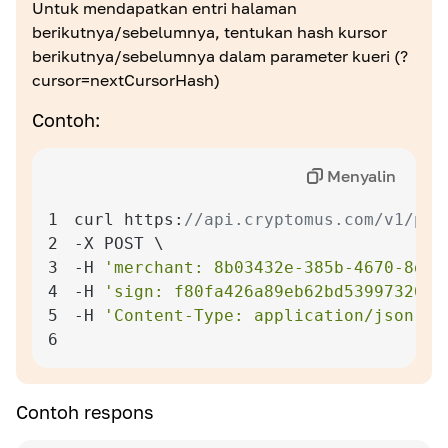
Untuk mendapatkan entri halaman
berikutnya/sebelumnya, tentukan hash kursor
Definisi
berikutnya/sebelumnya dalam parameter kueri
(?
Jumlah maksimum elemen per halaman
cursor=nextCursorHash)
Contoh:
Menyalin
1
curl https:
//api.cryptomus.com/v1/pay
2
3
-H 
'merchant: 8b03432e-385b-4670-8d06
4
-H 
'sign: f80fa426a89eb62bd5399732686
5
-H 
'Content-Type: application/json'
6
Contoh respons