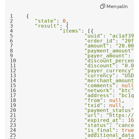
Menyalin
1
2
"state"
: 
0
3
"result"
4
"items"
5
"uuid"
: 
"ac1af391
6
"order_id"
: 
"20fe
7
"amount"
: 
"20.00"
8
"payment_amount"
:
9
"payer_amount"
: 
"
10
"discount_percent
11
"discount"
: 
"0.00
12
"payer_currency"
:
13
"currency"
: 
"USD"
14
"merchant_amount"
15
"comments"
: 
null
16
"network"
: 
"btc"
17
"address"
: 
"bc1qx
18
"from"
: 
null
19
"txid"
: 
null
20
"payment_status"
:
21
"url"
: 
"https://p
22
"expired_at"
: 
168
23
"status"
: 
"cancel
24
"is_final"
: 
true
25
"additional_data"