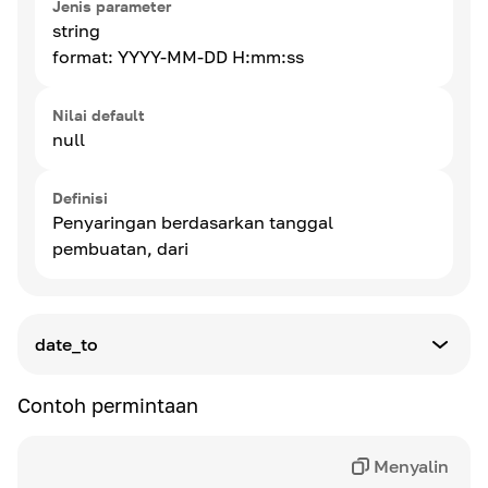
Jenis parameter
string
format: YYYY-MM-DD H:mm:ss
Nilai default
null
Definisi
Penyaringan berdasarkan tanggal
pembuatan, dari
date_to
Jenis parameter
Contoh permintaan
string
format: YYYY-MM-DD H:mm:ss
Menyalin