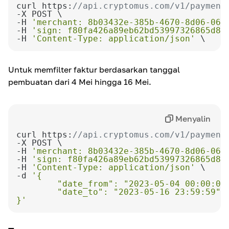
Nilai default
curl https:
//api.cryptomus.com/v1/payment
null
-H 
'merchant: 8b03432e-385b-4670-8d06-064
-H 
'sign: f80fa426a89eb62bd53997326865d85
-H 
'Content-Type: application/json'
Definisi
Penyaringan berdasarkan tanggal
pembuatan, untuk
Untuk memfilter faktur berdasarkan tanggal
pembuatan dari 4 Mei hingga 16 Mei.
Menyalin
curl https:
//api.cryptomus.com/v1/payment
-H 
'merchant: 8b03432e-385b-4670-8d06-064
-H 
'sign: f80fa426a89eb62bd53997326865d85
-H 
'Content-Type: application/json'
-d 
}'