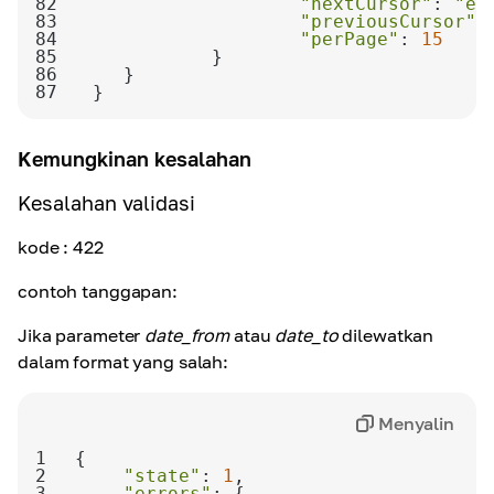
82
"nextCursor"
: 
"ey
83
"previousCursor"
:
84
"perPage"
: 
15
85
86
87
}
Kemungkinan kesalahan
Kesalahan validasi
kode
: 422
contoh tanggapan:
Jika parameter
date_from
atau
date_to
dilewatkan
dalam format yang salah:
Menyalin
1
2
"state"
: 
1
3
"errors"