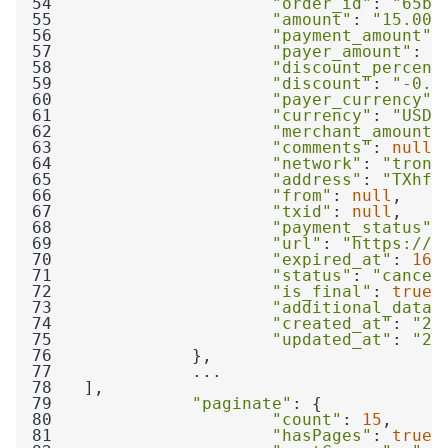
54
"order_id"
: 
"65bb
55
"amount"
: 
"15.00"
56
"payment_amount"
:
57
"payer_amount"
: 
"
58
"discount_percent
59
"discount"
: 
"-0.7
60
"payer_currency"
:
61
"currency"
: 
"USDT
62
"merchant_amount"
63
"comments"
: 
null
64
"network"
: 
"tron"
65
"address"
: 
"TXhfY
66
"from"
: 
null
67
"txid"
: 
null
68
"payment_status"
:
69
"url"
: 
"https://p
70
"expired_at"
: 
168
71
"status"
: 
"cancel
72
"is_final"
: 
true
73
"additional_data"
74
"created_at"
: 
"20
75
"updated_at"
: 
"20
76
77
78
79
"paginate"
80
"count"
: 
15
81
"hasPages"
: 
true