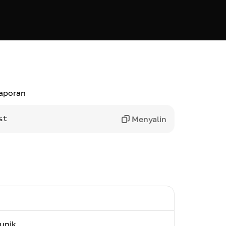
laporan
Menyalin
st
 unik