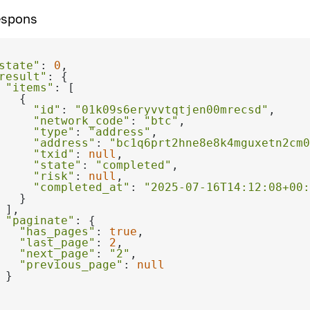
espons
state"
: 
0
result"
"items"
"id"
: 
"01k09s6eryvvtqtjen00mrecsd"
"network_code"
: 
"btc"
"type"
: 
"address"
"address"
: 
"bc1q6prt2hne8e8k4mguxetn2cm0
"txid"
: 
null
"state"
: 
"completed"
"risk"
: 
null
"completed_at"
: 
"2025-07-16T14:12:08+00:
"paginate"
"has_pages"
: 
true
"last_page"
: 
2
"next_page"
: 
"2"
"previous_page"
: 
null