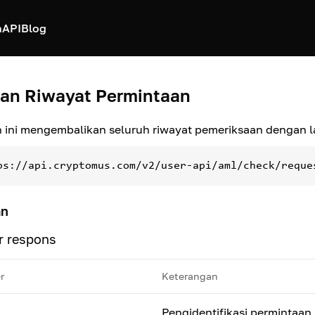
h
API
Blog
an Riwayat Permintaan
 ini mengembalikan seluruh riwayat pemeriksaan dengan 
ps://api.cryptomus.com/v2/user-api/aml/check/reque
an
r respons
r
Keterangan
Pengidentifikasi permintaan