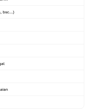
, bsc...)
gal
aian