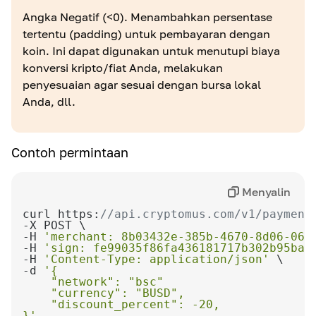
Angka Negatif (<0). Menambahkan persentase
tertentu (padding) untuk pembayaran dengan
koin. Ini dapat digunakan untuk menutupi biaya
konversi kripto/fiat Anda, melakukan
penyesuaian agar sesuai dengan bursa lokal
Anda, dll.
Contoh permintaan
Menyalin
curl https:
//api.cryptomus.com/v1/payment
-H 
'merchant: 8b03432e-385b-4670-8d06-064
-H 
'sign: fe99035f86fa436181717b302b95bac
-H 
'Content-Type: application/json'
-d 
}'