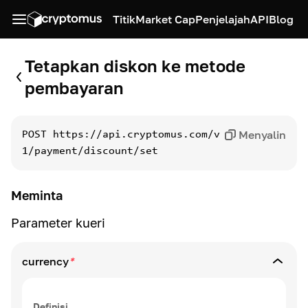
Titik
Market Cap
Penjelajah
API
Blog
Tetapkan diskon ke metode
pembayaran
Menyalin
POST
https://api.cryptomus.com/v
1/payment/discount/set
Meminta
Parameter kueri
currency
*
Definisi