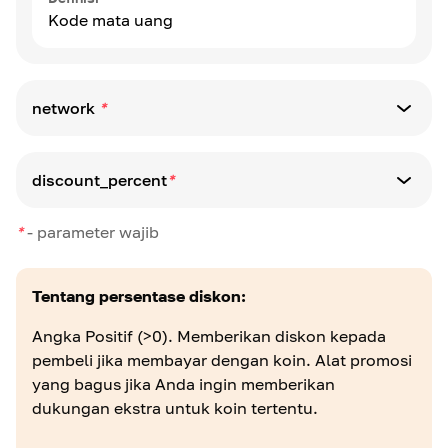
Kode mata uang
network
*
Definisi
discount_percent
*
Kode jaringan Blockchain
*
-
parameter wajib
Definisi
Persentase diskon
Tentang persentase diskon:
Angka Positif (>0). Memberikan diskon kepada
pembeli jika membayar dengan koin. Alat promosi
yang bagus jika Anda ingin memberikan
dukungan ekstra untuk koin tertentu.