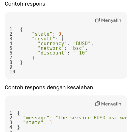
Contoh respons
Definisi
Persentase diskon
Menyalin
1
2
"state"
: 
0
3
"result"
4
"currency"
: 
"BUSD"
5
"network"
: 
"bsc"
6
"discount"
: 
"-10"
7
8
9
10
Contoh respons dengan kesalahan
Menyalin
1
2
"message"
: 
"The service BUSD bsc was 
3
"state"
: 
1
4
5