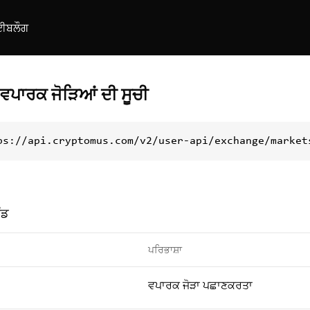
ਈ
ਬਲੌਗ
ਪਾਰਕ ਜੋੜਿਆਂ ਦੀ ਸੂਚੀ
ps://api.cryptomus.com/v2/user-api/exchange/market
ੰਡ
ਪਰਿਭਾਸ਼ਾ
ਵਪਾਰਕ ਜੋੜਾ ਪਛਾਣਕਰਤਾ