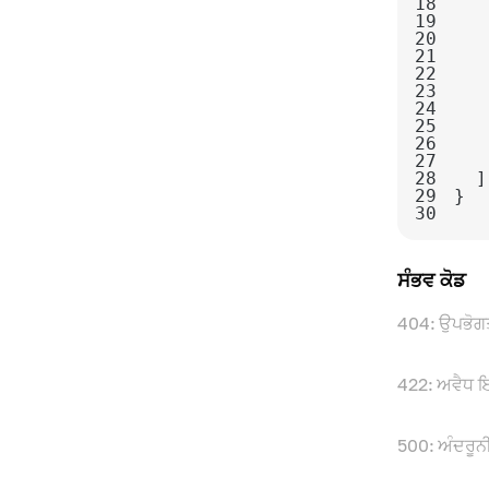
18
19
20
21
22
23
24
25
26
27
28
29
30
ਸੰਭਵ ਕੋਡ
404: ਉਪਭੋਗਤ
422: ਅਵੈਧ ਇ
500: ਅੰਦਰੂ