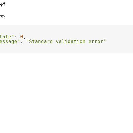
ਆਂ
ਾਬ:
tate"
: 
0
essage"
: 
"Standard validation error"