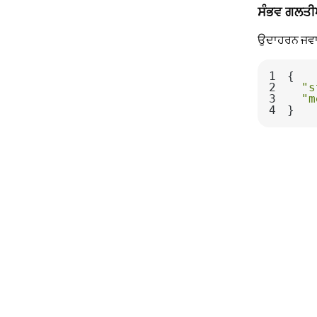
ਸੰਭਵ ਗਲਤੀ
ਉਦਾਹਰਨ ਜਵ
1
2
"s
3
"m
4
}