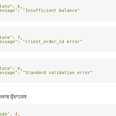
tate"
: 
6
essage"
: 
"Insufficient balance"
tate"
: 
7
essage"
: 
"client_order_id error"
tate"
: 
0
essage"
: 
"Standard validation error"
 ਜਵਾਬ ਉਦਾਹਰਣ
ode"
: 
4