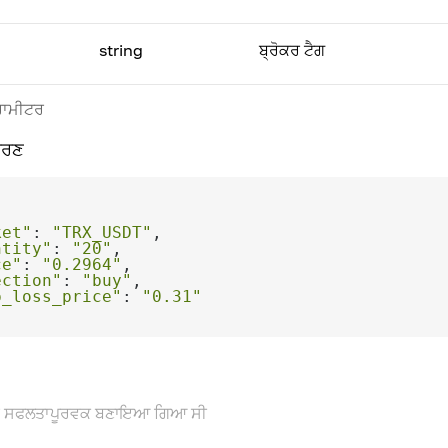
string
ਬ੍ਰੋਕਰ ਟੈਗ
ੈਰਾਮੀਟਰ
ਹਰਣ
ket"
: 
"TRX_USDT"
ntity"
: 
"20"
ce"
: 
"0.2964"
ection"
: 
"buy"
p_loss_price"
: 
"0.31"
 ਸਫਲਤਾਪੂਰਵਕ ਬਣਾਇਆ ਗਿਆ ਸੀ