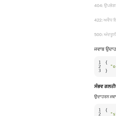
404: ਉਪਭੋਗਤ
422: ਅਵੈਧ ਇ
500: ਅੰਦਰੂ
ਜਵਾਬ ਉਦਾ
1
2
"o
3
}
ਸੰਭਵ ਗਲਤੀ
ਉਦਾਹਰਨ ਜਵ
1
2
"s