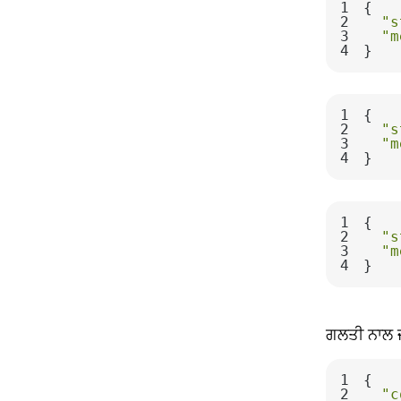
1
2
"s
3
"m
4
}
1
2
"s
3
"m
4
}
1
2
"s
3
"m
4
}
ਗਲਤੀ ਨਾਲ
1
2
"c