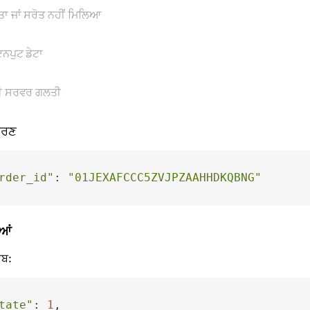
ਾ ਜਾਂ ਸਰੋਤ ਨਹੀਂ ਮਿਲਿਆ
ਨਪੁਟ ਡੇਟਾ
ਨੀ ਸਰਵਰ ਗਲਤੀ
ਹਰਣ
rder_id"
: 
"01JEXAFCCC5ZVJPZAAHHDKQBNG"
ਆਂ
ਾਬ:
tate"
: 
1