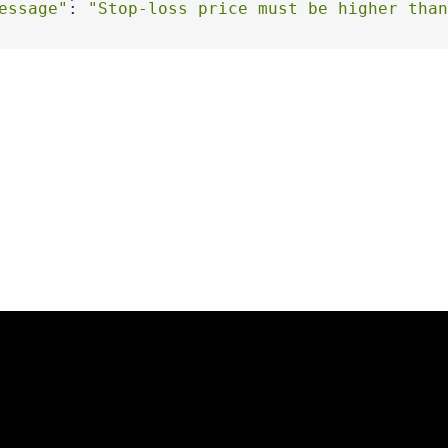
essage"
: 
"Stop-loss price must be higher than