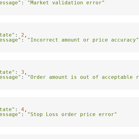
essage"
: 
"Market validation error"
tate"
: 
2
essage"
: 
"Incorrect amount or price accuracy"
tate"
: 
3
essage"
: 
"Order amount is out of acceptable r
tate"
: 
4
essage"
: 
"Stop Loss order price error"