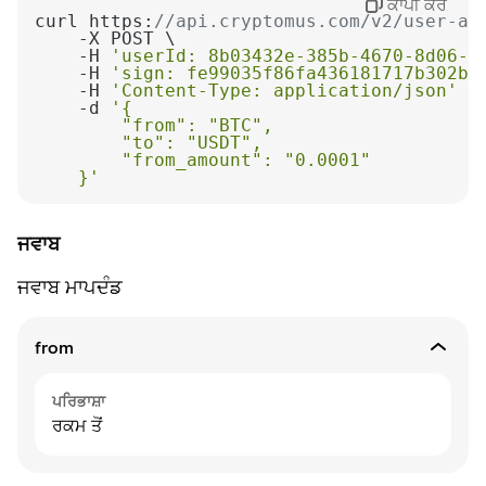
ਕਾਪੀ ਕਰੋ
ਗਣਨਾ ਕਰਨ ਵਾਲੀ ਰਕਮ ਹਦ ਮੁਦਰਾ ਵਿੱਚ
curl https:
//api.cryptomus.com/v2/user-ap
    -H 
'userId: 8b03432e-385b-4670-8d06-0
    -H 
'sign: fe99035f86fa436181717b302b9
    -H 
'Content-Type: application/json'
    -d 
    }'
ਜਵਾਬ
ਜਵਾਬ ਮਾਪਦੰਡ
from
ਪਰਿਭਾਸ਼ਾ
ਰਕਮ ਤੋਂ