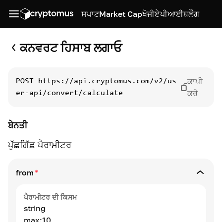
ਸਪਾਟ
Market Cap
ਖੋਜੀ
ਏਪੀਆਈ
ਬਲੌਗ
ਕਨਵਰਟ ਹਿਸਾਬ ਲਗਾਓ
ਕਾਪੀ
POST
https://api.cryptomus.com/v2/us
ਕਰੋ
er-api/convert/calculate
ਬੇਨਤੀ
ਪੁੱਛਗਿੱਛ ਪੈਰਾਮੀਟਰ
from
*
ਪੈਰਾਮੀਟਰ ਦੀ ਕਿਸਮ
string
max:10