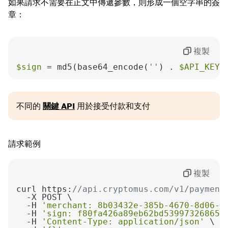
如果請求不需要在正文中傳遞參數，則形成一個空字串的簽
章：
複製
$sign
 = md5(base64_encode(
''
) . 
$API_KEY
)
不同的
關鍵 API
用於接受付款和支付
請求範例
複製
curl https:
//api.cryptomus.com/v1/payment
  -H 
'merchant: 8b03432e-385b-4670-8d06-0
  -H 
'sign: f80fa426a89eb62bd53997326865d
  -H 
'Content-Type: application/json'