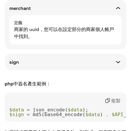
merchant
定義
商家的 uuid，您可以在設定部分的商家個人帳戶
中找到。
sign
定義
以 base64 編碼的 POST 請求主體的 MD5 雜湊
php中簽名產生範例：
值，並與您的 API 金鑰結合。
複製
$data
 = json_encode(
$data
$sign
 = md5(base64_encode(
$data
) . 
$API_K