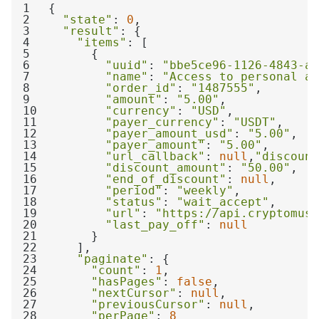
1
2
"state"
: 
0
3
"result"
4
"items"
5
6
"uuid"
: 
"bbe5ce96-1126-4843-a0
7
"name"
: 
"Access to personal ac
8
"order_id"
: 
"1487555"
9
"amount"
: 
"5.00"
10
"currency"
: 
"USD"
11
"payer_currency"
: 
"USDT"
12
"payer_amount_usd"
: 
"5.00"
13
"payer_amount"
: 
"5.00"
14
"url_callback"
: 
null
,
"discount
15
"discount_amount"
: 
"50.00"
16
"end_of_discount"
: 
null
17
"period"
: 
"weekly"
18
"status"
: 
"wait_accept"
19
"url"
: 
"https://api.cryptomus.
20
"last_pay_off"
: 
null
21
22
23
"paginate"
24
"count"
: 
1
25
"hasPages"
: 
false
26
"nextCursor"
: 
null
27
"previousCursor"
: 
null
28
"perPage"
: 
8