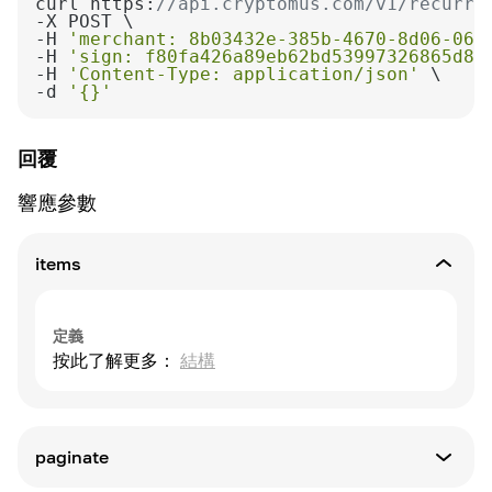
curl https:
//api.cryptomus.com/v1/recurre
-H 
'merchant: 8b03432e-385b-4670-8d06-064
-H 
'sign: f80fa426a89eb62bd53997326865d85
-H 
'Content-Type: application/json'
-d 
'{}'
回覆
響應參數
items
定義
按此了解更多：
結構
paginate