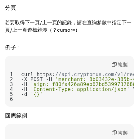
分頁
定義
按此了解更多：
結構
若要取得下一頁/上一頁的記錄，請在查詢參數中指定下一
頁/上一頁遊標雜湊（？cursor=）
例子：
複製
1
curl https:
//api.cryptomus.com/v1/recu
2
-X POST -H 
'merchant: 8b03432e-385b-46
3
-H 
'sign: f80fa426a89eb62bd53997326865
4
-H 
'Content-Type: application/json'
5
-d 
'{}'
6
回應範例
複製