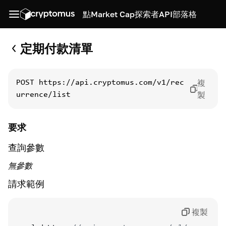
點
Market Cap
探索者
API
部落格
定期付款清單
複
POST
https://api.cryptomus.com/v1/rec
製
urrence/list
要求
查詢參數
無參數
請求範例
複製