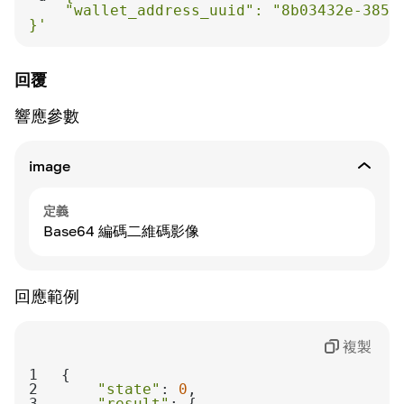
}'
回覆
響應參數
image
定義
Base64 編碼二維碼影像
回應範例
複製
1
2
"state"
: 
0
3
"result"