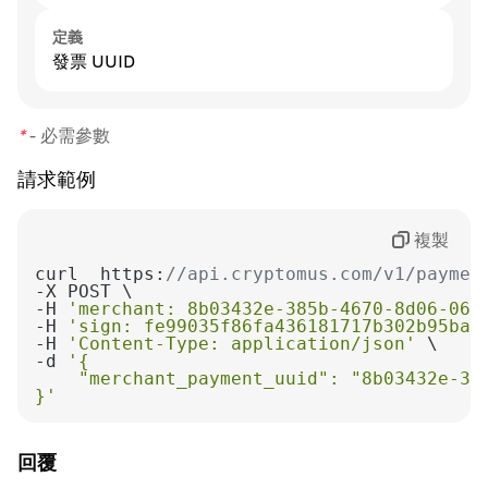
定義
發票 UUID
*
-
必需參數
請求範例
複製
curl  https:
//api.cryptomus.com/v1/paymen
-H 
'merchant: 8b03432e-385b-4670-8d06-064
-H 
'sign: fe99035f86fa436181717b302b95bac
-H 
'Content-Type: application/json'
-d 
}'
回覆