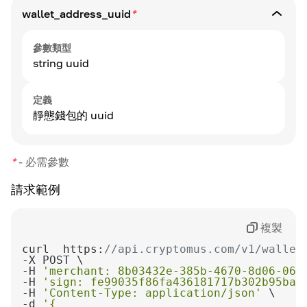
wallet_address_uuid
*
參數類型
string uuid
定義
靜態錢包的 uuid
*
-
必需參數
請求範例
複製
curl  https:
//api.cryptomus.com/v1/wallet
-H 
'merchant: 8b03432e-385b-4670-8d06-064
-H 
'sign: fe99035f86fa436181717b302b95bac
-H 
'Content-Type: application/json'
-d 