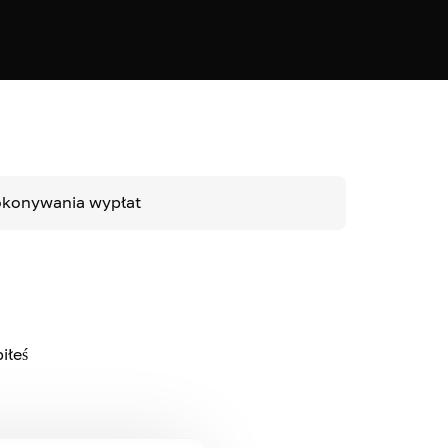
dokonywania wypłat
iłeś