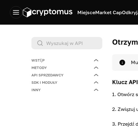
Miejsce
Market Cap
Odkryj
Otrzym
WSTĘP
Mu
METODY
Główny
API SPRZEDAWCY
Otrzymywanie kluczy API
Klucz AP
SDK I MODUŁY
Otrzymywanie kluczy API
INNY
Format żądania
PHP SDK
1.
Otwórz s
Format żądania
Kurs wymiany
Kapitalizacja
Moduły
2.
Związuj 
rynkowa
Płatności
Płatność rabatowa
Lista
3.
Przejdź 
Konwersje
Wypłaty
Balansować
Aktywa
Rozpoczęcie pracy
Lista rabatów