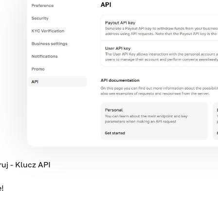
j - Klucz API
!