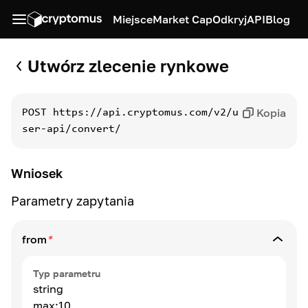
Miejsce
Market Cap
Odkryj
API
Blog
Utwórz zlecenie rynkowe
Kopia
POST
https://api.cryptomus.com/v2/u
ser-api/convert/
Wniosek
Parametry zapytania
from
*
Typ parametru
string
max:10