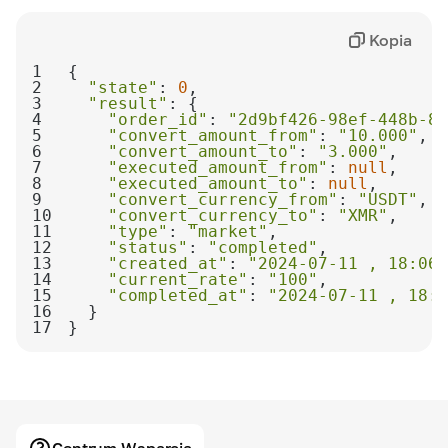
jeśli zamówienie zostało zakończone)
Kopia
1
2
"state"
: 
0
3
"result"
4
"order_id"
: 
"2d9bf426-98ef-448b-84
5
"convert_amount_from"
: 
"10.000"
6
"convert_amount_to"
: 
"3.000"
7
"executed_amount_from"
: 
null
8
"executed_amount_to"
: 
null
9
"convert_currency_from"
: 
"USDT"
10
"convert_currency_to"
: 
"XMR"
11
"type"
: 
"market"
12
"status"
: 
"completed"
13
"created_at"
: 
"2024-07-11 , 18:06:
14
"current_rate"
: 
"100"
15
"completed_at"
: 
"2024-07-11 , 18:0
16
17
}