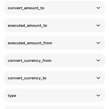
Kwota do przeliczenia z
convert_amount_to
Definicja
Kwota do przeliczenia na
executed_amount_to
Definicja
Wykonana kwota na
executed_amount_from
Definicja
Wykonana kwota z
convert_currency_from
Definicja
Konwertowana waluta z
convert_currency_to
Definicja
Konwertowana waluta na
type
Definicja