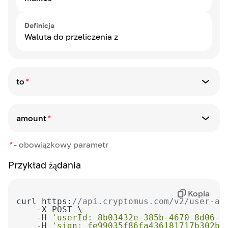
Definicja
Waluta do przeliczenia z
to
*
Typ parametru
string
amount
*
max:10
Typ parametru
*
-
obowiązkowy parametr
string
Definicja
Waluta do przeliczenia na
Przykład żądania
Definicja
Kwota do przeliczenia w walucie źródłowej
Kopia
Jeśli w kwoty są grosze, wyślij je z
curl https:
//api.cryptomus.com/v2/user-ap
separatorem „”.
    -H 
'userId: 8b03432e-385b-4670-8d06-0
Przykład: 10.28
    -H 
'sign: fe99035f86fa436181717b302b9