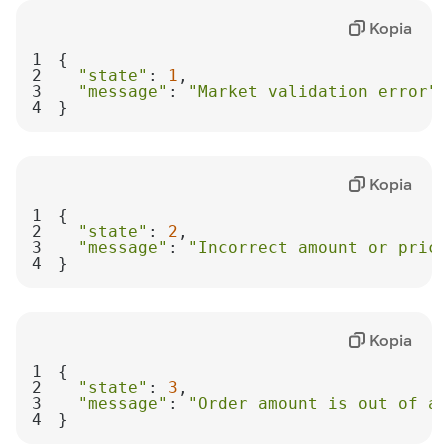
Kopia
1
2
"state"
: 
1
3
"message"
: 
"Market validation error"
4
}
Kopia
1
2
"state"
: 
2
3
"message"
: 
"Incorrect amount or price
4
}
Kopia
1
2
"state"
: 
3
3
"message"
: 
"Order amount is out of ac
4
}