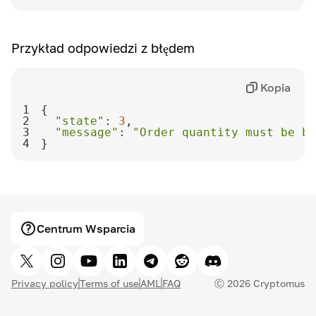
Przykład odpowiedzi z błędem
Kopia
1
2
"state"
: 
3
3
"message"
: 
"Order quantity must be be
4
}
Centrum Wsparcia
Privacy policy
Terms of use
AML
FAQ
Ⓒ
2026
Cryptomus