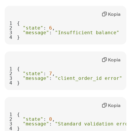
Kopia
1
2
"state"
: 
6
3
"message"
: 
"Insufficient balance"
4
}
Kopia
1
2
"state"
: 
7
3
"message"
: 
"client_order_id error"
4
}
Kopia
1
2
"state"
: 
0
3
"message"
: 
"Standard validation error
4
}