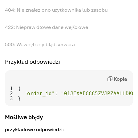
404: Nie znaleziono użytkownika lub zasobu
422: Nieprawidłowe dane wejściowe
500: Wewnętrzny błąd serwera
Przykład odpowiedzi
Kopia
1
2
"order_id"
: 
"01JEXAFCCC5ZVJPZAAHHDKQB
3
}
Możliwe błędy
przykładowe odpowiedzi: