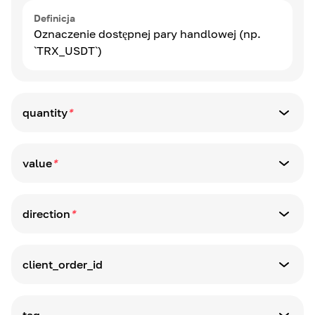
Definicja
Oznaczenie dostępnej pary handlowej (np.
`TRX_USDT`)
quantity
*
Typ parametru
string
value
*
Typ parametru
Definicja
string
Ilość w walucie_bazowej
direction
*
Typ parametru
Definicja
string
Limit ceny realizacji zlecenia w walucie
client_order_id
quote_currency
Typ parametru
Definicja
string
Typ zamówienia