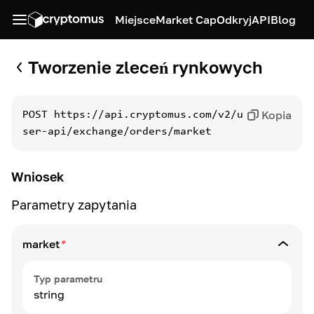
Miejsce
Market Cap
Odkryj
API
Blog
Tworzenie zleceń rynkowych
Kopia
POST
https://api.cryptomus.com/v2/u
ser-api/exchange/orders/market
Wniosek
Parametry zapytania
market
*
Typ parametru
string