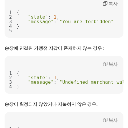
복사
1
2
"state"
: 
1
3
"message"
: 
"You are forbidden"
4
5
송장에 연결된 가맹점 지갑이 존재하지 않는 경우 :
복사
1
2
"state"
: 
1
3
"message"
: 
"Undefined merchant wall
4
}
송장이 확정되지 않았거나 지불하지 않은 경우.
복사