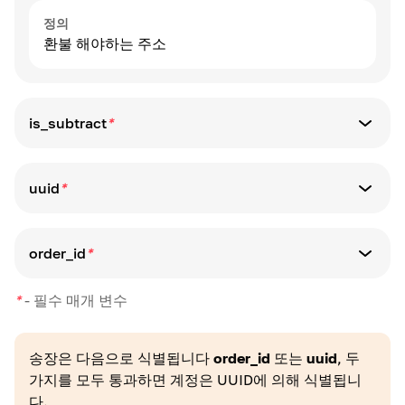
정의
환불 해야하는 주소
is_subtract
*
매개 변수 유형
boolean
uuid
*
매개 변수 유형
정의
uuid
가맹점 잔액에서 커미션을 받을지 또는 환불 금액
order_id
*
required_without: order_id
에서
매개 변수 유형
True
- 상인 잔고에서 커미션을 취하십시오.
*
-
필수 매개 변수
string
false
- 커미션 금액만큼 환불 가능한 금액 감소
정의
min:1
송장 uuid
max:128
송장은 다음으로 식별됩니다
order_id
또는
uuid
, 두
alpha_dash
가지를 모두 통과하면 계정은 UUID에 의해 식별됩니
required_without: uuid
다.