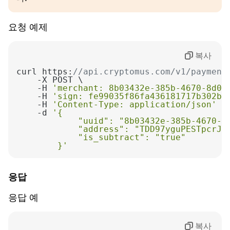
정의
요청 예제
송장 주문 ID
복사
curl https:
//api.cryptomus.com/v1/payment
    -H 
'merchant: 8b03432e-385b-4670-8d06
    -H 
'sign: fe99035f86fa436181717b302b9
    -H 
'Content-Type: application/json'
    -d 
        }'
응답
응답 예
복사