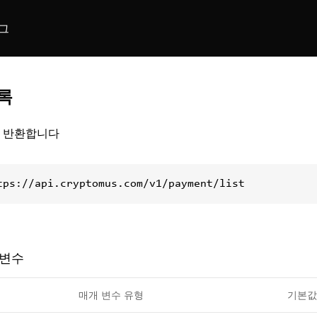
그
록
 반환합니다
tps://api.cryptomus.com/v1/payment/list
 변수
매개 변수 유형
기본값