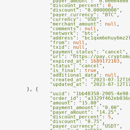
"payer_amount"
: 
"0.00064860
"discount_percent"
: 
0
"discount"
: 
"0.00000000"
"payer_currency"
: 
"BTC"
"currency"
: 
"USD"
"merchant_amount"
: 
null
"comments"
: 
null
"network"
: 
"btc"
"address"
: 
"bc1qxm6ehuy6mz2
"from"
: 
null
"txid"
: 
null
"payment_status"
: 
"cancel"
"url"
: 
"https://pay.cryptom
"expired_at"
: 
1689172103
"status"
: 
"cancel"
"is_final"
: 
true
"additional_data"
: 
null
"created_at"
: 
"2023-07-12T1
"updated_at"
: 
"2023-07-12T1
"uuid"
: 
"1bb48358-2905-4e98
"order_id"
: 
"a3329f462eb036
"amount"
: 
"15.00"
"payment_amount"
: 
"0.00"
"payer_amount"
: 
"14.25"
"discount_percent"
: 
5
"discount"
: 
"0.75"
"payer_currency"
: 
"USDT"