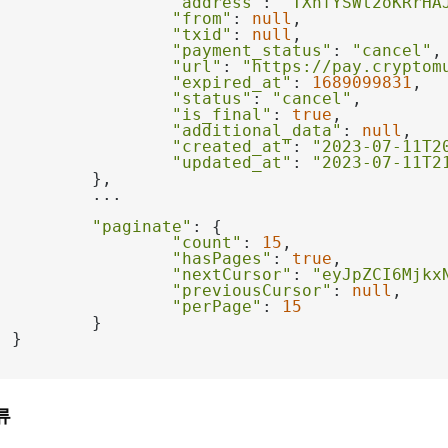
"address"
: 
"TXhfYSWt2oKRrHA
"from"
: 
null
"txid"
: 
null
"payment_status"
: 
"cancel"
"url"
: 
"https://pay.cryptom
"expired_at"
: 
1689099831
"status"
: 
"cancel"
"is_final"
: 
true
"additional_data"
: 
null
"created_at"
: 
"2023-07-11T2
"updated_at"
: 
"2023-07-11T2
"paginate"
"count"
: 
15
"hasPages"
: 
true
"nextCursor"
: 
"eyJpZCI6Mjkx
"previousCursor"
: 
null
"perPage"
: 
15
류