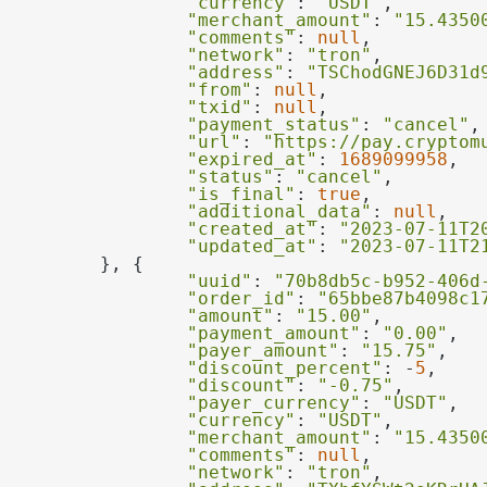
"currency"
: 
"USDT"
"merchant_amount"
: 
"15.4350
"comments"
: 
null
"network"
: 
"tron"
"address"
: 
"TSChodGNEJ6D31d
"from"
: 
null
"txid"
: 
null
"payment_status"
: 
"cancel"
"url"
: 
"https://pay.cryptom
"expired_at"
: 
1689099958
"status"
: 
"cancel"
"is_final"
: 
true
"additional_data"
: 
null
"created_at"
: 
"2023-07-11T2
"updated_at"
: 
"2023-07-11T2
"uuid"
: 
"70b8db5c-b952-406d
"order_id"
: 
"65bbe87b4098c1
"amount"
: 
"15.00"
"payment_amount"
: 
"0.00"
"payer_amount"
: 
"15.75"
"discount_percent"
: -
5
"discount"
: 
"-0.75"
"payer_currency"
: 
"USDT"
"currency"
: 
"USDT"
"merchant_amount"
: 
"15.4350
"comments"
: 
null
"network"
: 
"tron"