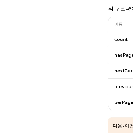
의 구조
페
이름
count
hasPag
nextCur
previou
perPag
다음/이전