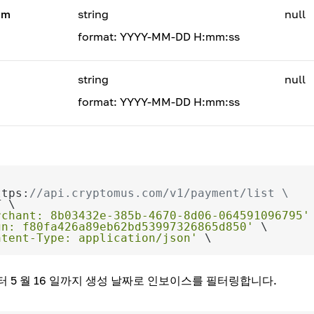
om
string
null
format: YYYY-MM-DD H:mm:ss
string
null
format: YYYY-MM-DD H:mm:ss
ttps:
//api.cryptomus.com/v1/payment/list \
rchant: 8b03432e-385b-4670-8d06-064591096795'
gn: f80fa426a89eb62bd53997326865d850'
ntent-Type: application/json'
부터 5 월 16 일까지 생성 날짜로 인보이스를 필터링합니다.