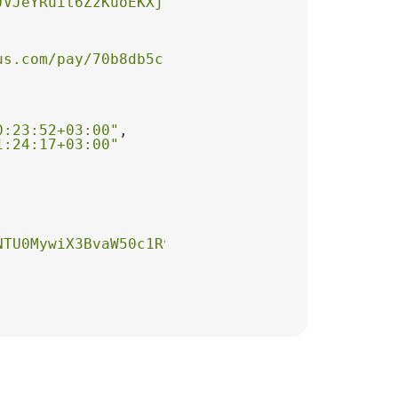
JVJeYRuit6ZzKuoEKXj"
us.com/pay/70b8db5c-b952-406d-af26-4e1c34c27f
0:23:52+03:00"
1:24:17+03:00"
NTU0MywiX3BvaW50c1RvTmV4dEl0ZW1zIjp0cnVlfQ"