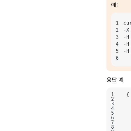
예:
1
cu
2
3
-H
4
-H
5
-H
6
응답 예
1
2
3
4
5
6
7
8