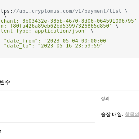
ttps:
//api.cryptomus.com/v1/payment/list \
rchant: 8b03432e-385b-4670-8d06-064591096795'
gn: f80fa426a89eb62bd53997326865d850'
ntent-Type: application/json'
 변수
정의
송장 배열.
항목의
e