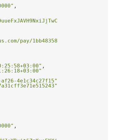
0000"
9uueFxJAVH9NxiJjTwC"
us.com/pay/1bb48358-2905-4e98-b681-5f1948e818
0:25:58+03:00"
1:26:18+03:00"
-af26-4e1c34c27f15"
7a31cff3e71e515243"
0000"