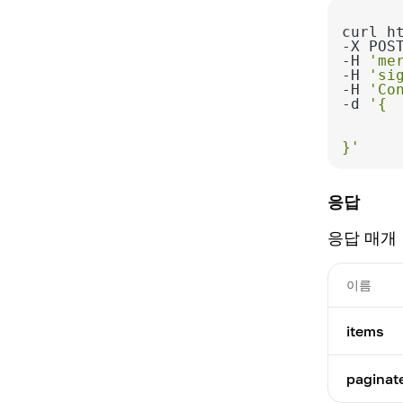
관세
사용 가능한 패키지 목록
서비스 목록
curl h
웹소켓 스트림
AML 검사 패키지 구매
-H 
'me
지불 기록
-H 
'si
-H 
'Co
-d 
Webhook
}'
지불 상태
응답
응답 매개
이름
items
paginat