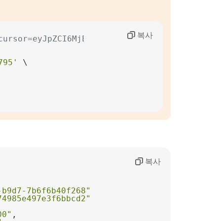
복사
cursor=eyJpZCI6MjEyLCJ fcG9pbnRzVzVG9OZhXh0SX
795'
복사
-b9d7-7b6f6b40f268"
74985e497e3f6bbcd2"
00"