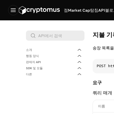
점
Market Cap
탐침
API
블로
지불 기
송장 목록을
소개
행동 양식
기본
판매자 API
API 키를 얻습니다
POST
ht
SDK 및 모듈
API 키를 얻습니다
다른
요청 형식
PHP SDK
요구
요청 형식
환율
시가 총액
모듈
쿼리 매개
지불
할인 지불
목록
변환
자산
이름
지불금
균형
시작하기
할인 목록