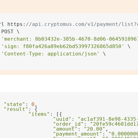
rl https:
//api.cryptomus.com/v1/payment/list?
 
'merchant: 8b03432e-385b-4670-8d06-064591096
 
'sign: f80fa426a89eb62bd53997326865d850'
 
'Content-Type: application/json'
"state"
: 
0
"result"
"items"
"uuid"
: 
"ac1af391-8e98-4335
"order_id"
: 
"20fe59c4601dd1
"amount"
: 
"20.00"
"payment_amount"
: 
"0.000000