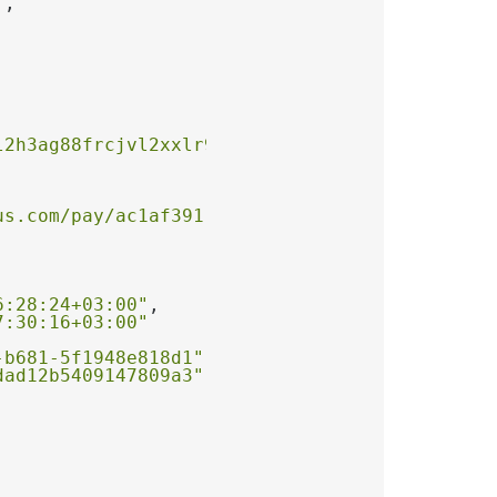
"
l2h3ag88frcjvl2xxlr9hvnq835"
us.com/pay/ac1af391-8e98-4335-b9d7-7b6f6b40f2
6:28:24+03:00"
7:30:16+03:00"
-b681-5f1948e818d1"
dad12b5409147809a3"