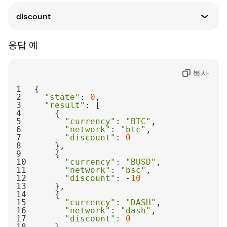
정의
discount
통화 코드
응답 예
정의
할인 백분율
복사
1
2
"state"
: 
0
3
"result"
4
5
"currency"
: 
"BTC"
6
"network"
: 
"btc"
7
"discount"
: 
0
8
9
10
"currency"
: 
"BUSD"
11
"network"
: 
"bsc"
12
"discount"
: -
10
13
14
15
"currency"
: 
"DASH"
16
"network"
: 
"dash"
17
"discount"
: 
0
18