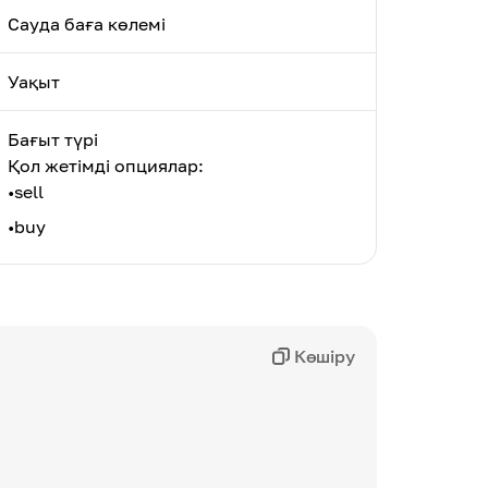
Сауда баға көлемі
Уақыт
Бағыт түрі
Қол жетімді опциялар:
•
sell
•
buy
Көшіру