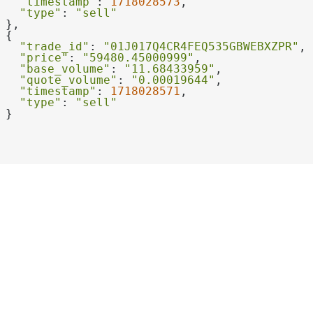
"timestamp"
: 
1718028573
"type"
: 
"sell"
"trade_id"
: 
"01J017Q4CR4FEQ535GBWEBXZPR"
"price"
: 
"59480.45000999"
"base_volume"
: 
"11.68433959"
"quote_volume"
: 
"0.00019644"
"timestamp"
: 
1718028571
"type"
: 
"sell"