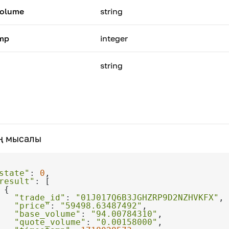
volume
string
mp
integer
string
ң мысалы
state"
: 
0
result"
"trade_id"
: 
"01J017Q6B3JGHZRP9D2NZHVKFX"
"price"
: 
"59498.63487492"
"base_volume"
: 
"94.00784310"
"quote_volume"
: 
"0.00158000"