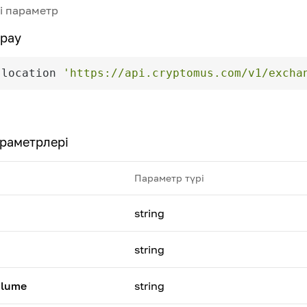
і параметр
рау
-location 
'https://api.cryptomus.com/v1/excha
раметрлері
Параметр түрі
string
string
olume
string