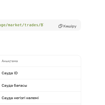
nge/market/trades/BTC_USDT'
Көшіру
Анықтама
Сауда ID
Сауда бағасы
Сауда негізгі көлемі