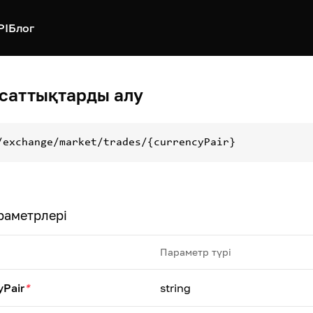
PI
Блог
саттықтарды алу
/exchange/market/trades/{currencyPair}
раметрлері
Параметр түрі
yPair
*
string