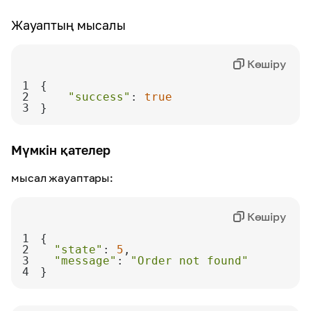
Жауаптың мысалы
Көшіру
1
2
"success"
: 
true
3
}
Мүмкін қателер
мысал жауаптары:
Көшіру
1
2
"state"
: 
5
3
"message"
: 
"Order not found"
4
}