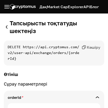
Дақ
Market Cap
Explorer
API
Блог
Тапсырысты тоқтатуды
шектеңіз
Көшіру
DELETE
https://api.cryptomus.com/
v2/user-api/exchange/orders/{orde
rId}
Өтініш
Сұрау параметрлері
orderId
*