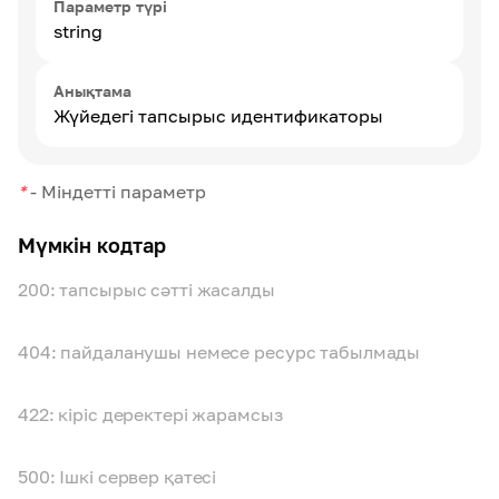
Параметр түрі
string
Анықтама
Жүйедегі тапсырыс идентификаторы
*
-
Міндетті параметр
Мүмкін кодтар
200: тапсырыс сәтті жасалды
404: пайдаланушы немесе ресурс табылмады
422: кіріс деректері жарамсыз
500: Ішкі сервер қатесі