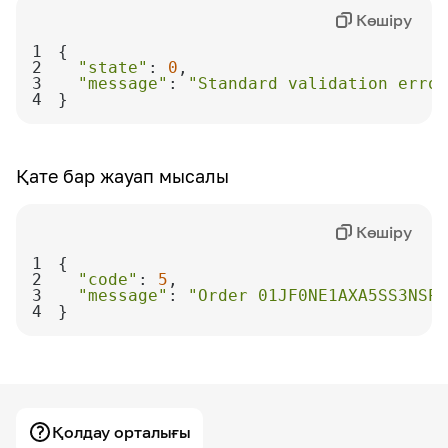
Көшіру
1
2
"state"
: 
0
3
"message"
: 
"Standard validation error
4
}
Қате бар жауап мысалы
Көшіру
1
2
"code"
: 
5
3
"message"
: 
"Order 01JF0NE1AXA5SS3NSP
4
}
Қолдау орталығы