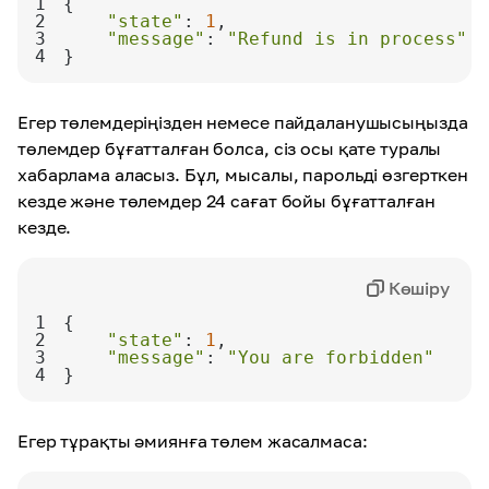
1
2
"state"
: 
1
3
"message"
: 
"Refund is in process"
4
}
Егер төлемдеріңізден немесе пайдаланушысыңызда
төлемдер бұғатталған болса, сіз осы қате туралы
хабарлама аласыз. Бұл, мысалы, парольді өзгерткен
кезде және төлемдер 24 сағат бойы бұғатталған
кезде.
Көшіру
1
2
"state"
: 
1
3
"message"
: 
"You are forbidden"
4
}
Егер тұрақты әмиянға төлем жасалмаса: