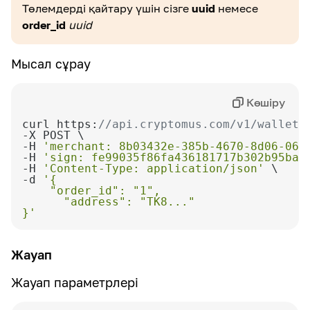
max:128
Төлемдерді қайтару үшін сізге
uuid
немесе
alpha_dash
Анықтама
order_id
uuid
Статикалық әмиянның идентификаторы
Анықтама
Мысал сұрау
Осы мекен-жайға барлық тыйым салынған
қаражаттарды қайтарыңыз
Көшіру
curl https:
//api.cryptomus.com/v1/wallet/
-H 
'merchant: 8b03432e-385b-4670-8d06-064
-H 
'sign: fe99035f86fa436181717b302b95bac
-H 
'Content-Type: application/json'
-d 
}'
Жауап
Жауап параметрлері