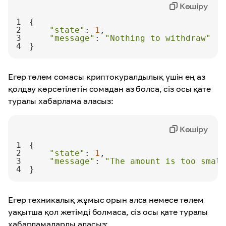
Көшіру
1
2
"state"
: 
1
3
"message"
: 
"Nothing to withdraw"
4
}
Егер төлем сомасы криптокуралдылық үшін ең аз
қолдау көрсетілетін сомадан аз болса, сіз осы қате
туралы хабарлама аласыз:
Көшіру
1
2
"state"
: 
1
3
"message"
: 
"The amount is too small
4
}
Егер техникалық жұмыс орын алса немесе төлем
уақытша қол жетімді болмаса, сіз осы қате туралы
хабарламаларды аласыз: