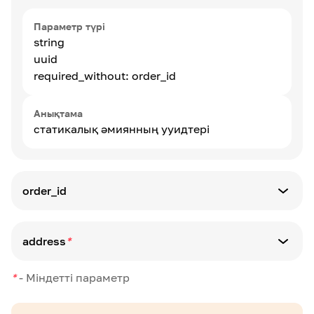
Параметр түрі
string
uuid
required_without: order_id
Анықтама
статикалық әмиянның ууидтері
order_id
Параметр түрі
string
address
*
min:1
max:32
Параметр түрі
*
-
Міндетті параметр
alpha_dash
string
required_without: uuid
min:10