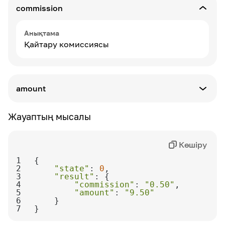
commission
Анықтама
Қайтару комиссиясы
amount
Анықтама
Жауаптың мысалы
Қайтару сомасы
Көшіру
1
2
"state"
: 
0
3
"result"
4
"commission"
: 
"0.50"
5
"amount"
: 
"9.50"
6
7
}