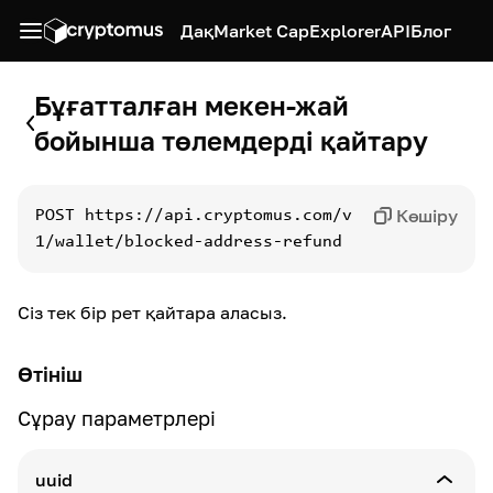
Дақ
Market Cap
Explorer
API
Блог
Бұғатталған мекен-жай
бойынша төлемдерді қайтару
Көшіру
POST
https://api.cryptomus.com/v
1/wallet/blocked-address-refund
Сіз тек бір рет қайтара аласыз.
Өтініш
Сұрау параметрлері
uuid