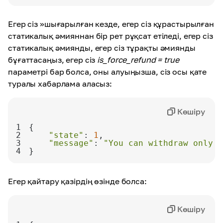
Егер сіз »шығарылған кезде, егер сіз құрастырылған
статикалық әмияннан бір рет рұқсат етіледі, егер сіз
статикалық әмиянды, егер сіз тұрақты әмиянды
бұғаттасаңыз, егер сіз
is_force_refund = true
параметрі бар болса, оны алуыңызша, сіз осы қате
туралы хабарлама аласыз:
Көшіру
1
2
"state"
: 
1
3
"message"
: 
"You can withdraw only o
4
}
Егер қайтару қазірдің өзінде болса:
Көшіру