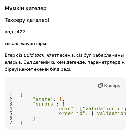
Мүмкін қателер
Тексеру қателері
код
: 422
мысал жауаптары:
Егер сіз
uuid
tock_id
өтпесеңіз, сіз бұл хабарламаны
аласыз. Бұл дегеніміз, кем дегенде, параметрлердің
біреуі қажет екенін білдіреді.
Көшіру
1
2
"state"
: 
1
3
"errors"
4
"uuid"
: [
"validation.requ
5
"order_id"
: [
"validation.
6
7
}