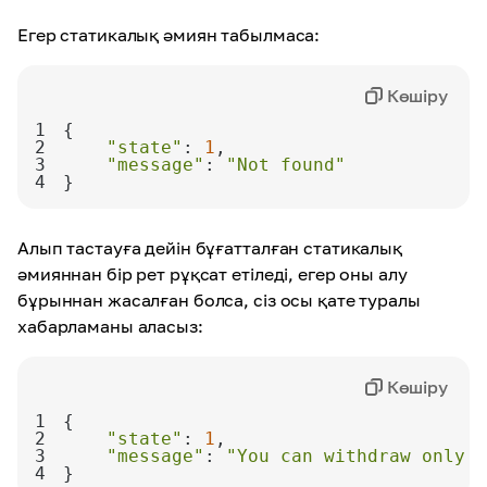
Егер статикалық әмиян табылмаса:
Көшіру
1
2
"state"
: 
1
3
"message"
: 
"Not found"
4
}
Алып тастауға дейін бұғатталған статикалық
әмияннан бір рет рұқсат етіледі, егер оны алу
бұрыннан жасалған болса, сіз осы қате туралы
хабарламаны аласыз:
Көшіру
1
2
"state"
: 
1
3
"message"
: 
"You can withdraw only o
4
}