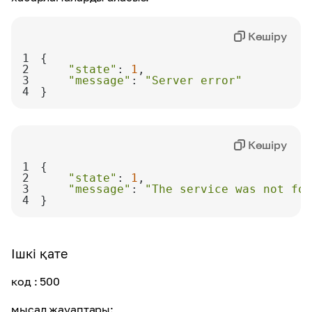
Көшіру
1
2
"state"
: 
1
3
"message"
: 
"Server error"
4
}
Көшіру
1
2
"state"
: 
1
3
"message"
: 
"The service was not fou
4
}
Ішкі қате
код
: 500
мысал жауаптары: