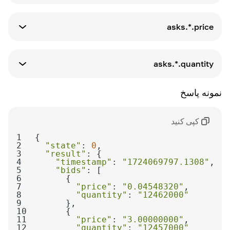
نوع پارامتری
تعریف
array
مقدار پیشنهادات
asks.*.price
نوع پارامتری
تعریف
string
مجموعه درخواست‌ها
asks.*.quantity
نوع پارامتری
تعریف
نمونه پاسخ
string
حجم پایه
کپی کنید
تعریف
مقدار درخواست‌ها
1
2
"state"
: 
0
3
"result"
4
"timestamp"
: 
"1724069797.1308"
5
"bids"
6
7
"price"
: 
"0.04548320"
8
"quantity"
: 
"12462000"
9
10
11
"price"
: 
"3.00000000"
12
"quantity"
: 
"12457000"