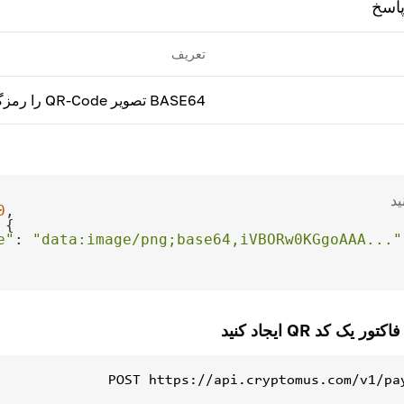
پاسخ
تعریف
BASE64 تصویر QR-Code را رمزگذاری کنید
ید
0
e"
: 
"data:image/png;base64,iVBORw0KGgoAAA..."
یک کد QR ایجاد کنید
POST
https://api.cryptomus.com/v1/pa