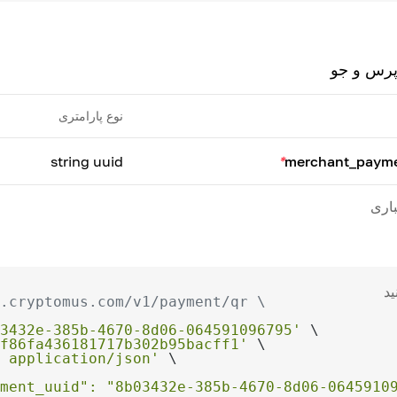
پرس و جو
نوع پارامتری
string uuid
*
merchant_payme
باری
ید
.cryptomus.com/v1/payment/qr \
3432e-385b-4670-8d06-064591096795'
f86fa436181717b302b95bacff1'
 application/json'