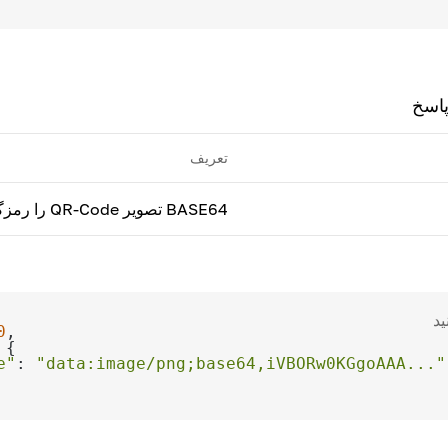
پاسخ
تعریف
BASE64 تصویر QR-Code را رمزگذاری کنید
ید
0
e"
: 
"data:image/png;base64,iVBORw0KGgoAAA..."