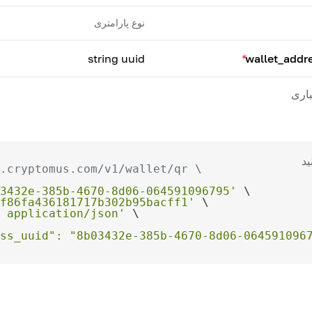
نوع پارامتری
string uuid
*
wallet_addr
باری
ید
.cryptomus.com/v1/wallet/qr \
3432e-385b-4670-8d06-064591096795'
f86fa436181717b302b95bacff1'
 application/json'