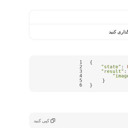
1
2
"state"
: 
3
"result"
4
"imag
5
6
}
کپی کنید