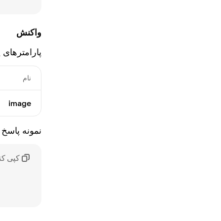
واکنش
پارامترهای 
نام
image
نمونه پاسخ
کپی کن