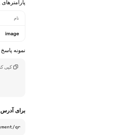
پارامترهای 
فهرست بسته‌های موجود
تعرفه ها
لیست خدمات
خرید بسته بررسی AML
نام
سابقه پرداخت
جریان‌های وب‌ساکت
image
Webhook
نمونه پاسخ
وضعیت پرداخت
کپی کن
برای آدرس فاکتور 
yment/qr