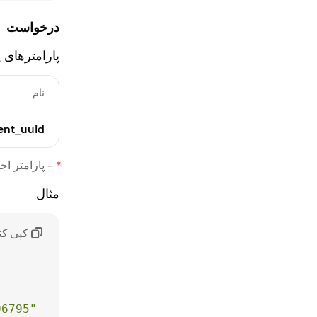
درخواست
پارامترهای 
نام
nt_uuid
*
-
پارامتر اج
مثال
کپی کن