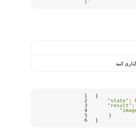
}'
1
2
"state"
: 
3
"result"
4
"imag
5
6
}