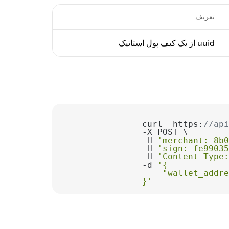
تعریف
uuid از یک کیف پول استاتیک
curl  https:
//api
-H 
'merchant: 8b0
-H 
'sign: fe99035
-H 
'Content-Type:
-d 
}'