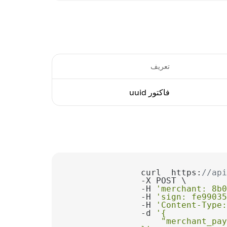
تعریف
فاکتور uuid
curl  https:
//api
-H 
'merchant: 8b0
-H 
'sign: fe99035
-H 
'Content-Type:
-d 