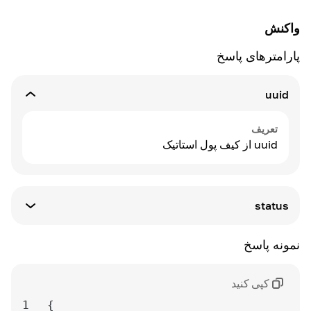
واکنش
پارامترهای پاسخ
uuid
تعریف
uuid از کیف پول استاتیک
status
تعریف
نمونه پاسخ
وضعیت کیف پول استاتیک.
گزینه های موجود:
blocked
-
کپی کنید
active
-
1