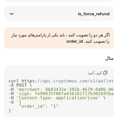
نوع پارامتری
string
is_force_refund
min:1
max:32
نوع پارامتری
alpha_dash
boolean
اگر هر دو را تصویب کنید ، باید یکی از پارامترهای مورد نیاز
required_without: uuid
را تصویب کنید.
order_id
مقدار پیش فرض
false
مقدار پیش فرض
-
مثال
تعریف
تمام پرداخت های دریافتی را به آدرس فرستنده
تعریف
کپی کنید
بازپرداخت کنید
شناسه کیف پول استاتیک را سفارش دهید
curl https:
//api.cryptomus.com/v1/wallet/
-H 
'merchant: 8b03432e-385b-4670-8d06-064
-H 
'sign: fe99035f86fa436181717b302b95bac
-H 
'Content-Type: application/json'
-d 
}'