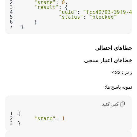
in_active
-
2
"state"
: 
0
3
"result"
4
"uuid"
: 
"fcc40793-39f9-4f
5
"status"
: 
"blocked"
6
7
}
خطاهای احتمالی
خطاهای اعتبار سنجی
رمز
: 422
نمونه پاسخ ها:
کپی کنید
1
2
"state"
: 
1
3
}