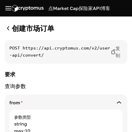
点
Market Cap
探险家
API
博客
创建市场订单
复
POST
https://api.cryptomus.com/v2/user
制
-api/convert/
要求
查询参数
from
*
参数类型
string
max:10