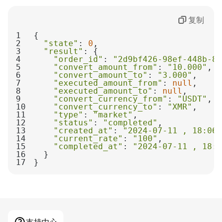
复制
1
2
"state"
: 
0
3
"result"
4
"order_id"
: 
"2d9bf426-98ef-448b-84
5
"convert_amount_from"
: 
"10.000"
6
"convert_amount_to"
: 
"3.000"
7
"executed_amount_from"
: 
null
8
"executed_amount_to"
: 
null
9
"convert_currency_from"
: 
"USDT"
10
"convert_currency_to"
: 
"XMR"
11
"type"
: 
"market"
12
"status"
: 
"completed"
13
"created_at"
: 
"2024-07-11 , 18:06:
14
"current_rate"
: 
"100"
15
"completed_at"
: 
"2024-07-11 , 18:0
16
17
}