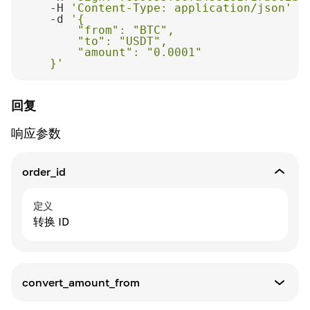
    -H 
'Content-Type: application/json'
    -d 
    }'
回复
响应参数
order_id
定义
转换 ID
convert_amount_from
定义