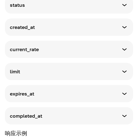
类型枚举
status
可用选项：
-
market
定义
-
状态枚举
limit
created_at
可用选项：
-
active
定义
-
创建日期和时间
completed
current_rate
-
partially_completed
-
cancelled
定义
-
当前汇率
expired
limit
-
failed
定义
限制值（仅限类型为限制时）
expires_at
定义
限制到期日期和时间
completed_at
定义
响应示例
订单完成日期和时间（仅当订单完成时）