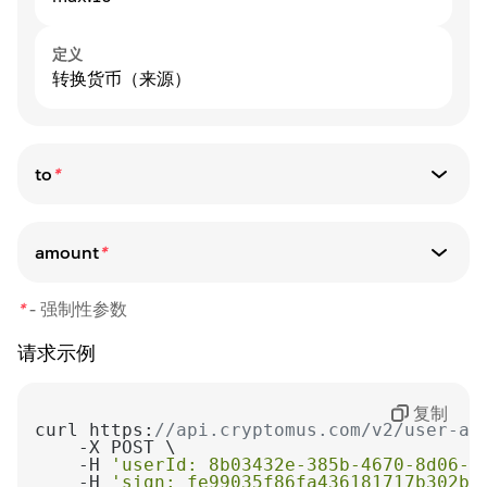
定义
转换货币（来源）
to
*
参数类型
string
amount
*
max:10
参数类型
*
-
强制性参数
string
定义
转换货币（目标）
请求示例
定义
需要在来源货币中转换的金额
复制
如果金额中有便士，请与分离器一起发送。
curl https:
//api.cryptomus.com/v2/user-ap
示例：10.28
    -H 
'userId: 8b03432e-385b-4670-8d06-0
    -H 
'sign: fe99035f86fa436181717b302b9