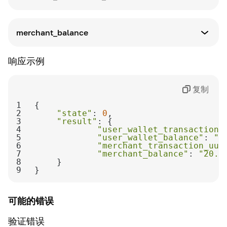
定义
商业钱包交易的UUID
merchant_balance
定义
响应示例
商业钱包平衡
复制
1
2
"state"
: 
0
3
"result"
4
"user_wallet_transaction_
5
"user_wallet_balance"
: 
"1
6
"merchant_transaction_uui
7
"merchant_balance"
: 
"20.0
8
9
}
可能的错误
验证错误