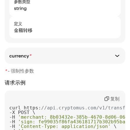
参数类型
string
定义
金额转移
currency
*
参数类型
*
-
强制性参数
string
请求示例
定义
货币代码。仅允许加密货币代码。
复制
curl https:
//api.cryptomus.com/v1/transfe
-H 
'merchant: 8b03432e-385b-4670-8d06-064
-H 
'sign: fe99035f86fa436181717b302b95bac
-H 
'Content-Type: application/json'