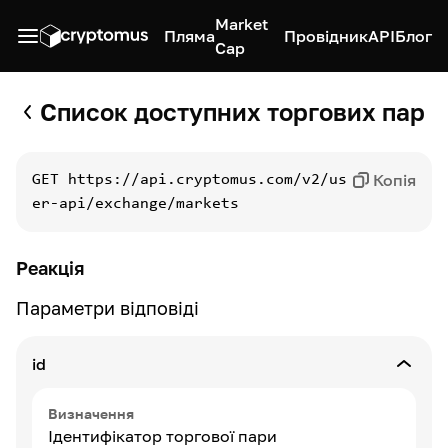
Market
Пляма
Провідник
API
Блог
Cap
Список доступних торгових пар
Копія
GET
https://api.cryptomus.com/v2/us
er-api/exchange/markets
Реакція
Параметри відповіді
id
Визначення
Ідентифікатор торгової пари