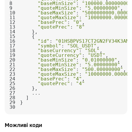
8
"baseMinSize"
: 
"100000.00000000"
9
"quoteMinSize"
: 
"5.00000000"
10
"baseMaxSize"
: 
"5000000000.00000
11
"quoteMaxSize"
: 
"10000000.000000
12
"basePrec"
: 
"0"
13
"quotePrec"
: 
"8"
14
15
16
"id"
: 
"01HSBPVS17CT2GN2FV34K3AMP
17
"symbol"
: 
"SOL_USDT"
18
"baseCurrency"
: 
"SOL"
19
"quoteCurrency"
: 
"USDT"
20
"baseMinSize"
: 
"0.01000000"
21
"quoteMinSize"
: 
"5.00000000"
22
"baseMaxSize"
: 
"500.00000000"
23
"quoteMaxSize"
: 
"10000000.000000
24
"basePrec"
: 
"4"
25
"quotePrec"
: 
"4"
26
27
28
29
30
Можливі коди