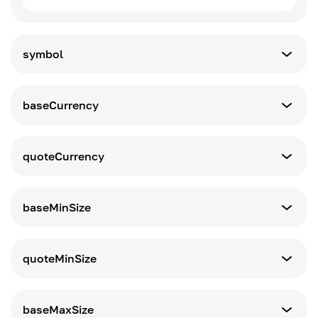
symbol
Визначення
Символ торгової пари у форматі
baseCurrency
BASE_QUOTE
Визначення
Базова валюта торгової пари
quoteCurrency
Визначення
Валюта котирування торгової пари
baseMinSize
Визначення
Мінімальна сума операції в базовій валюті
quoteMinSize
Визначення
Мінімальна сума транзакції у валюті
baseMaxSize