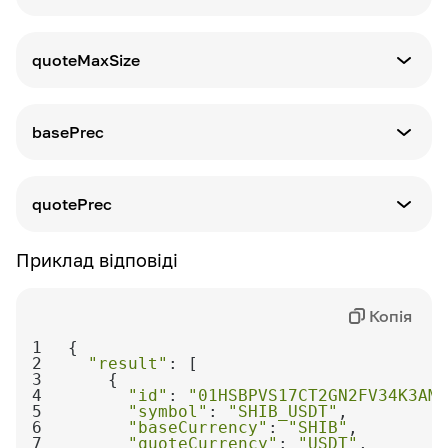
котирування
Визначення
Максимальна сума операції в базовій
quoteMaxSize
валюті
Визначення
Максимальна сума транзакції у валюті
basePrec
котирування
Визначення
Точність десяткових знаків для базової
quotePrec
валюти
Визначення
Приклад відповіді
Точність десяткових знаків для котированої
валюти
Копія
1
2
"result"
3
4
"id"
: 
"01HSBPVS17CT2GN2FV34K3AMP
5
"symbol"
: 
"SHIB_USDT"
6
"baseCurrency"
: 
"SHIB"
7
"quoteCurrency"
: 
"USDT"