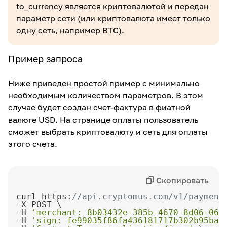
to_currency является криптовалютой и передан
параметр сети (или криптовалюта имеет только
одну сеть, например BTC).
Пример запроса
Ниже приведен простой пример с минимально
необходимым количеством параметров. В этом
случае будет создан счет-фактура в фиатной
валюте USD. На странице оплаты пользователь
сможет выбрать криптовалюту и сеть для оплаты
этого счета.
Скопировать
curl https:
//api.cryptomus.com/v1/payment
-H 
'merchant: 8b03432e-385b-4670-8d06-064
-H 
'sign: fe99035f86fa436181717b302b95bac