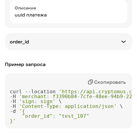
Описание
uuid платежа
order_id
Тип параметра
string
Пример запроса
required_without: uuid
Скопировать
Описание
Идентификатор заказа в Вашей системе
curl --location 
'https://api.cryptomus.co
-H 
'merchant: f3390b84-7cfe-48ee-94b9-223
Параметр должен представлять собой
-H 
'sign: sign'
строку, состоящую из буквенных символов,
-H 
'Content-Type: application/json'
-d 
цифр, подчеркиваний и тире. Он не должен
содержать никаких пробелов или
}'
специальных символов.