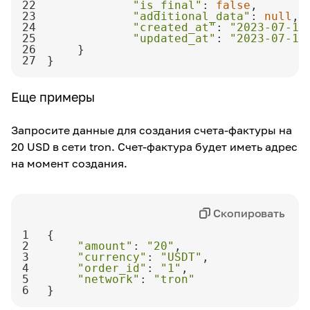
22
"is_final"
: 
false
23
"additional_data"
: 
null
24
"created_at"
: 
"2023-07-11
25
"updated_at"
: 
"2023-07-11
26
27
}
Еще примеры
Запросите данные для создания счета-фактуры на
20 USD в сети tron. Счет-фактура будет иметь адрес
на момент создания.
Скопировать
1
2
"amount"
: 
"20"
3
"currency"
: 
"USDT"
4
"order_id"
: 
"1"
5
"network"
: 
"tron"
6
}