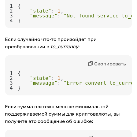
1
2
"state"
: 
1
3
"message"
: 
"Not found service to_cu
4
}
Если случайно что-то произойдет при
преобразовании в
to_currency
:
Скопировать
1
2
"state"
: 
1
3
"message"
: 
"Error convert to_curren
4
}
Если сумма платежа меньше минимальной
поддерживаемой суммы для криптовалюты, вы
получите это сообщение об ошибке: