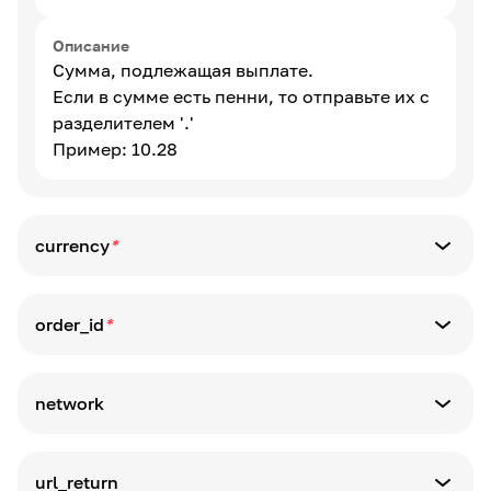
Описание
Сумма, подлежащая выплате.
Если в сумме есть пенни, то отправьте их с
разделителем '.'
Пример: 10.28
currency
*
Тип параметра
string
order_id
*
Тип параметра
Описание
string
Код валюты
network
min: 1
max: 128
Тип параметра
alpha_dash
string
url_return