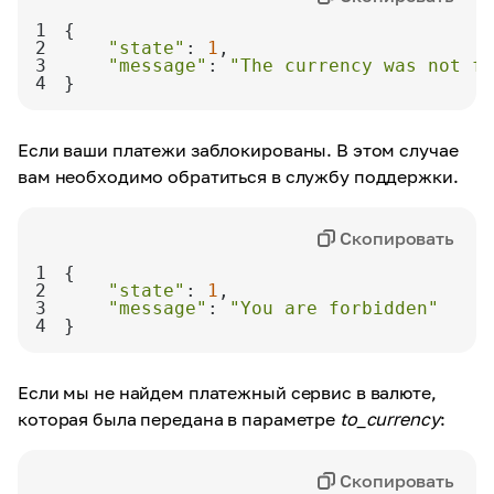
1
2
"state"
: 
1
3
"message"
: 
"The currency was not fo
4
}
Если ваши платежи заблокированы. В этом случае
вам необходимо обратиться в службу поддержки.
Скопировать
1
2
"state"
: 
1
3
"message"
: 
"You are forbidden"
4
}
Если мы не найдем платежный сервис в валюте,
которая была передана в параметре
to_currency
:
Скопировать