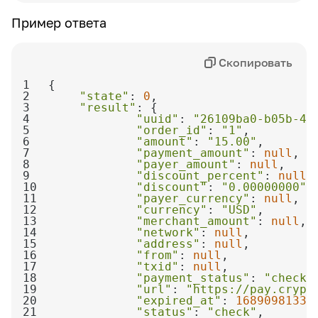
Описание
Пример ответа
Дата последнего обновления счета-
фактуры. Часовой пояс - UTC+3
Скопировать
1
2
"state"
: 
0
3
"result"
4
"uuid"
: 
"26109ba0-b05b-4e
5
"order_id"
: 
"1"
6
"amount"
: 
"15.00"
7
"payment_amount"
: 
null
8
"payer_amount"
: 
null
9
"discount_percent"
: 
null
10
"discount"
: 
"0.00000000"
11
"payer_currency"
: 
null
12
"currency"
: 
"USD"
13
"merchant_amount"
: 
null
14
"network"
: 
null
15
"address"
: 
null
16
"from"
: 
null
17
"txid"
: 
null
18
"payment_status"
: 
"check"
19
"url"
: 
"https://pay.crypt
20
"expired_at"
: 
1689098133
21
"status"
: 
"check"