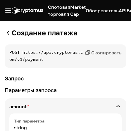
Спотовая
Market
Обозреватель
API
Б
торговля
Cap
Создание платежа
Скопировать
POST
https://api.cryptomus.c
om/v1/payment
Запрос
Параметры запроса
amount
*
Тип параметра
string