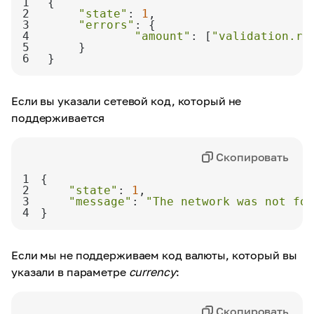
1
2
"state"
: 
1
3
"errors"
4
"amount"
: [
"validation.re
5
6
}
Если вы указали сетевой код, который не
поддерживается
Скопировать
1
2
"state"
: 
1
3
"message"
: 
"The network was not fou
4
}
Если мы не поддерживаем код валюты, который вы
указали в параметре
currency
:
Скопировать