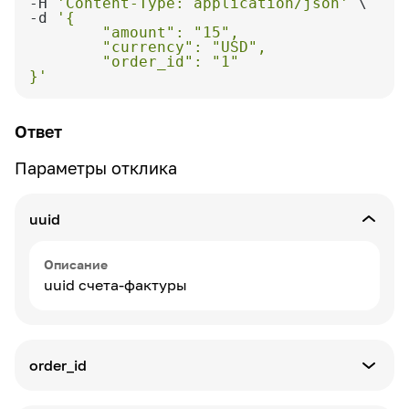
-H 
'Content-Type: application/json'
-d 
}'
Ответ
Параметры отклика
uuid
Описание
uuid счета-фактуры
order_id
Описание