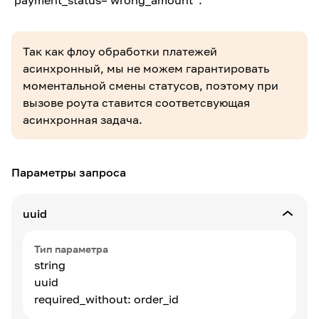
`payment_status='wrong_amount'`.
Так как флоу обработки платежей
асинхронный, мы не можем гарантировать
моментальной смены статусов, поэтому при
вызове роута ставится соответcвующая
асинхронная задача.
Параметры запроса
uuid
Тип параметра
string
uuid
required_without: order_id