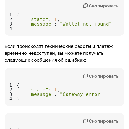
Скопировать
1
2
"state"
: 
1
3
"message"
: 
"Wallet not found"
4
}
Если происходят технические работы и платеж
временно недоступен, вы можете получать
следующие сообщения об ошибках:
Скопировать
1
2
"state"
: 
1
3
"message"
: 
"Gateway error"
4
}
Скопировать