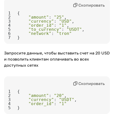
Скопировать
1
2
"amount"
: 
"25"
3
"currency"
: 
"USD"
4
"order_id"
: 
"1"
5
"to_currency"
: 
"USDT"
6
"network"
: 
"tron"
7
}
Запросите данные, чтобы выставить счет на 20 USD
и позволить клиентам оплачивать во всех
доступных сетях
Скопировать
1
2
"amount"
: 
"20"
3
"currency"
: 
"USDT"
4
"order_id"
: 
"1"
5
}