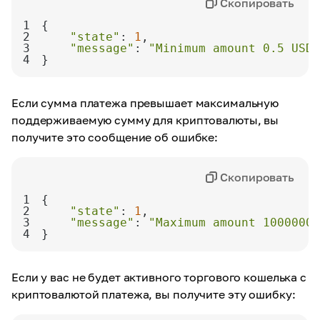
Скопировать
1
2
"state"
: 
1
3
"message"
: 
"Minimum amount 0.5 USDT
4
}
Если сумма платежа превышает максимальную
поддерживаемую сумму для криптовалюты, вы
получите это сообщение об ошибке:
Скопировать
1
2
"state"
: 
1
3
"message"
: 
"Maximum amount 10000000
4
}
Если у вас не будет активного торгового кошелька с
криптовалютой платежа, вы получите эту ошибку: