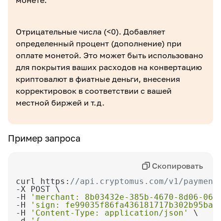
монете.
Отрицательные числа (<0). Добавляет
определенный процент (дополнение) при
оплате монетой. Это может быть использовано
для покрытия ваших расходов на конвертацию
криптовалют в фиатные деньги, внесения
корректировок в соответствии с вашей
местной биржей и т.д.
Пример запроса
Скопировать
curl https:
//api.cryptomus.com/v1/payment
-H 
'merchant: 8b03432e-385b-4670-8d06-064
-H 
'sign: fe99035f86fa436181717b302b95bac
-H 
'Content-Type: application/json'
-d 