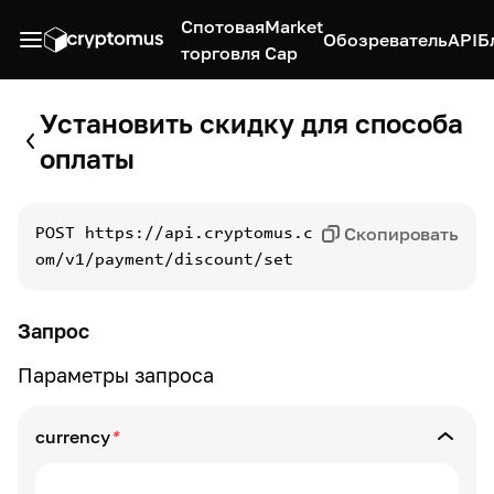
Спотовая
Market
Обозреватель
API
Б
торговля
Cap
Установить скидку для способа
оплаты
Скопировать
POST
https://api.cryptomus.c
om/v1/payment/discount/set
Запрос
Параметры запроса
currency
*