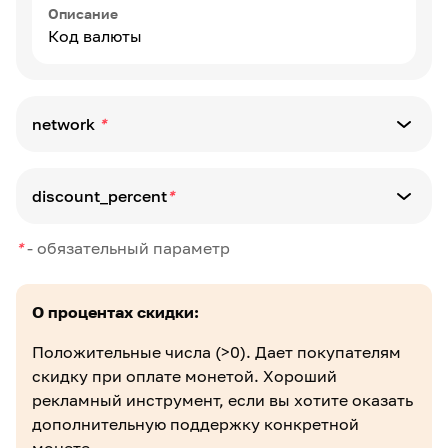
Описание
Код валюты
network
*
Описание
discount_percent
*
Сетевой код блокчейна
*
-
обязательный параметр
Описание
Процент скидки
О процентах скидки:
Положительные числа (>0). Дает покупателям
скидку при оплате монетой. Хороший
рекламный инструмент, если вы хотите оказать
дополнительную поддержку конкретной