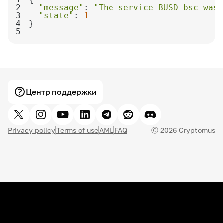
2
"message"
: 
"The service BUSD bsc was 
3
"state"
: 
1
4
5
Центр поддержки
Privacy policy
Terms of use
AML
FAQ
Ⓒ
2026
Cryptomus