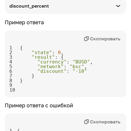
Описание
discount_percent
Сетевой код блокчейна
Пример ответа
Описание
Процент скидки
Скопировать
1
2
"state"
: 
0
3
"result"
4
"currency"
: 
"BUSD"
5
"network"
: 
"bsc"
6
"discount"
: 
"-10"
7
8
9
10
Пример ответа с ошибкой
Скопировать
1