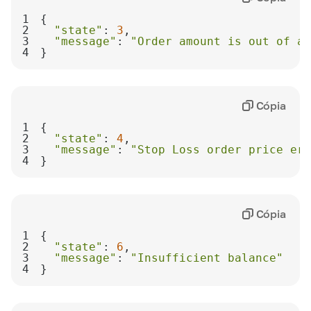
1
2
"state"
: 
3
3
"message"
: 
"Order amount is out of ac
4
}
Cópia
1
2
"state"
: 
4
3
"message"
: 
"Stop Loss order price err
4
}
Cópia
1
2
"state"
: 
6
3
"message"
: 
"Insufficient balance"
4
}