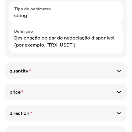
Tipo de parâmetro
string
Definição
Designação do par de negociação disponível
(por exemplo, `TRX_USDT`)
quantity
*
Tipo de parâmetro
string
price
*
Tipo de parâmetro
Definição
string
Quantidade em base_currency
direction
*
Tipo de parâmetro
Definição
string