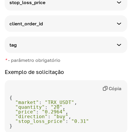
Preço limite para execução de ordem em
stop_loss_price
quote_currency
Tipo de parâmetro
Definição
string
Tipo de pedido
client_order_id
Opções disponíveis:
Tipo de parâmetro
-
buy
Definição
string
-
O preço limite de mercado do ativo, ao atingir
sell
tag
o qual a ordem será automaticamente
Tipo de parâmetro
cancelada
Definição
*
-
parâmetro obrigatório
string
Identificador exclusivo criado pelo cliente
Exemplo de solicitação
Definição
Etiqueta do corretor
Cópia
"market"
: 
"TRX_USDT"
"quantity"
: 
"20"
"price"
: 
"0.2964"
"direction"
: 
"buy"
"stop_loss_price"
: 
"0.31"
}