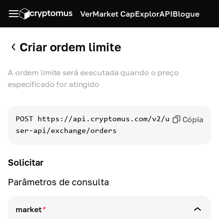
Ver
Market Cap
Explor
API
Blogue
Criar ordem limite
A ordem limite será executada quando o preço
especificado for atingido
Cópia
POST
https://api.cryptomus.com/v2/u
ser-api/exchange/orders
Solicitar
Parâmetros de consulta
market
*