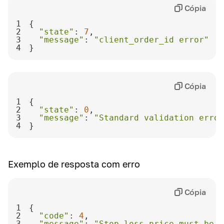
Cópia
1
2
"state"
: 
7
3
"message"
: 
"client_order_id error"
4
}
Cópia
1
2
"state"
: 
0
3
"message"
: 
"Standard validation error
4
}
Exemplo de resposta com erro
Cópia
1
2
"code"
: 
4
3
"message"
: 
"Stop-loss price must be h