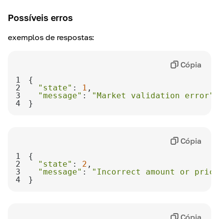
Possíveis erros
exemplos de respostas:
Cópia
1
2
"state"
: 
1
3
"message"
: 
"Market validation error"
4
}
Cópia
1
2
"state"
: 
2
3
"message"
: 
"Incorrect amount or price
4
}
Cópia