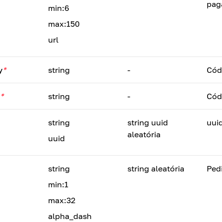
pag
min:6
max:150
url
y
*
string
-
Cód
*
string
-
Cód
string
string uuid
uui
aleatória
uuid
string
string aleatória
Ped
min:1
max:32
alpha_dash