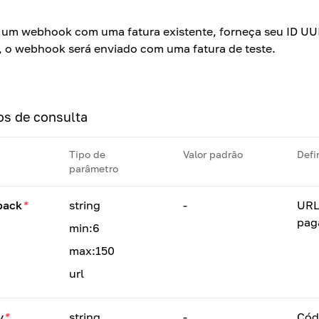
r um webhook com uma fatura existente, forneça seu ID UU
, o webhook será enviado com uma fatura de teste.
os de consulta
Tipo de
Valor padrão
Defi
parâmetro
back
*
string
-
URL
pag
min:6
max:150
url
y
*
string
-
Cód