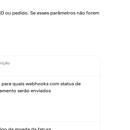
ID ou pedido. Se esses parâmetros não forem
nição
 para quais webhooks com status de
amento serão enviados
igo da moeda da fatura