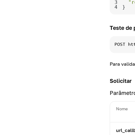
3
"r
4
}
Teste de
POST
ht
Para valid
Solicitar
Parâmetr
Nome
url_call