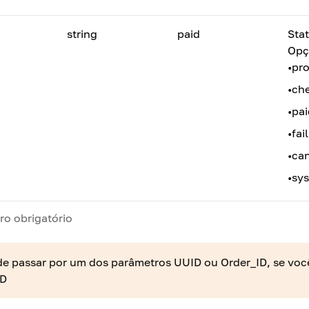
string
paid
Sta
Opç
•
pr
•
ch
•
pai
•
fail
•
ca
•
sys
ro obrigatório
e passar por um dos parâmetros UUID ou Order_ID, se você 
ID