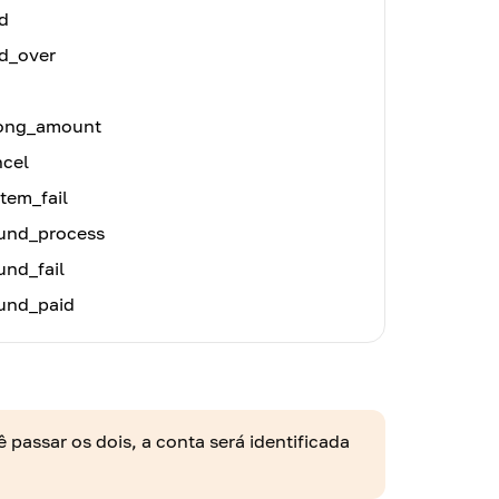
d
d_over
ong_amount
ncel
tem_fail
fund_process
und_fail
fund_paid
passar os dois, a conta será identificada