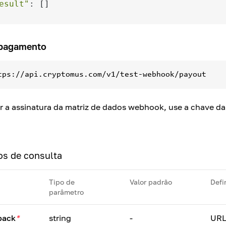
esult"
 pagamento
tps://api.cryptomus.com/v1/test-webhook/payout
ar a assinatura da matriz de dados webhook, use a chave d
os de consulta
Tipo de
Valor padrão
Defi
parâmetro
back
*
string
-
URL