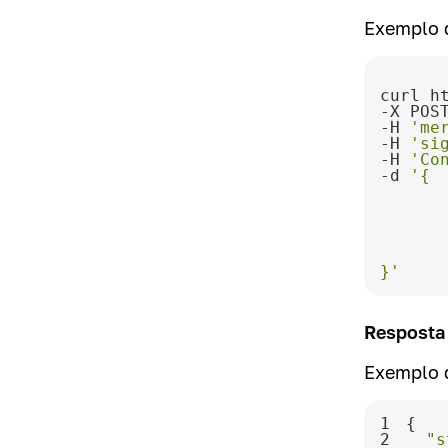
Exemplo d
curl h
-H 
'me
-H 
'si
-H 
'Co
-d 
}'
Resposta
Exemplo 
1
2
"s