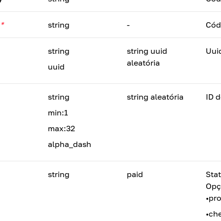
*
string
-
Cód
string
string uuid
Uui
aleatória
uuid
string
string aleatória
ID d
min:1
max:32
alpha_dash
string
paid
Sta
Opç
•
pr
•
ch