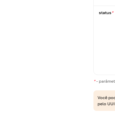
status
*
*
-
parâmet
Você pod
pelo UU