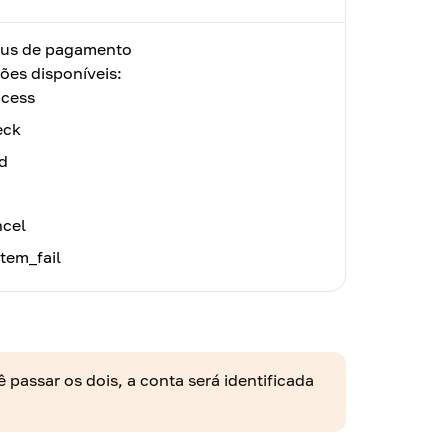
tus de pagamento
ões disponíveis:
ocess
eck
d
ncel
tem_fail
passar os dois, a conta será identificada