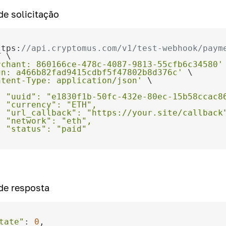
e solicitação
ttps:
//api.cryptomus.com/v1/test-webhook/paym
rchant: 860166ce-478c-4087-9813-55cfb6c34580'
gn: a466b82fad9415cdbf5f47802b8d376c'
ntent-Type: application/json'
de resposta
tate"
: 
0