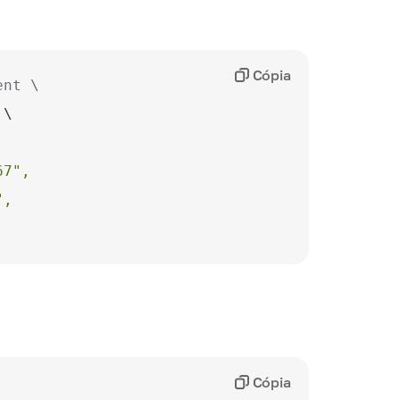
Cópia
ent \
Cópia