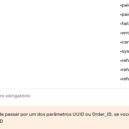
•
pai
•
pai
•
fail
•
wr
•
ca
•
sys
•
re
•
ref
•
re
ro obrigatório
e passar por um dos parâmetros UUID ou Order_ID, se você 
ID