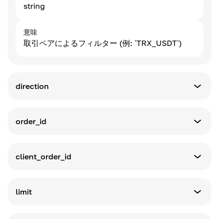
string
意味
取引ペアによるフィルター (例: `TRX_USDT`)
direction
パラメータータイプ
string
order_id
パラメータータイプ
意味
string
方向でフィルタリングする
client_order_id
利用可能なオプション：
パラメータータイプ
-
buy
意味
string
-
オーダーブック内のオーダーIDでフィルタリング
sell
limit
します
パラメータータイプ
意味