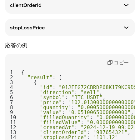
注文が作成された時刻
clientOrderId
意味
クライアントの注文ID
stopLossPrice
意味
応答の例
資産の市場価格のしきい値。この価格に達すると
注文が自動的にキャンセルされます。
コピー
1
2
"result"
3
4
"id"
: 
"01JFFG72CBRDP68K179KC9DST
5
"direction"
: 
"sell"
6
"symbol"
: 
"BTC_USDT"
7
"price"
: 
"102.0130000000000000"
8
"quantity"
: 
"0.0005000000000000"
9
"value"
: 
"0.0510065000000000"
10
"filledQuantity"
: 
"0.00000000000
11
"filledValue"
: 
"0.00000000000000
12
"createdAt"
: 
"2024-12-19 09:02:5
13
"clientOrderId"
: 
"987654321"
14
"stopLossPrice"
: 
"101.12"