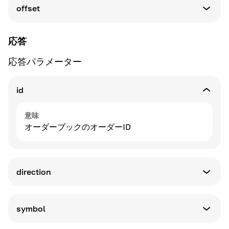
string
クライアントの注文 ID によるフィルター
offset
default: 50
min:1
パラメータータイプ
max:100
string
応答
default: 0
応答パラメーター
min:0
意味
max:10000
リクエストが返すレコードの最大数を設定する特
id
別なパラメータ
意味
スキップするレコードの数を示す特別なパラメー
意味
タ
オーダーブックのオーダーID
direction
意味
取引の方向性
symbol
意味