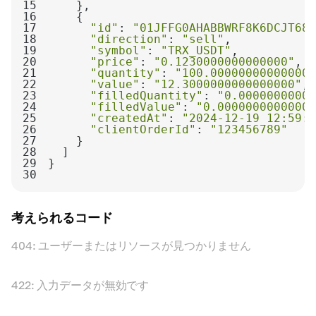
15
16
17
"id"
: 
"01JFFG0AHABBWRF8K6DCJT681
18
"direction"
: 
"sell"
19
"symbol"
: 
"TRX_USDT"
20
"price"
: 
"0.1230000000000000"
21
"quantity"
: 
"100.000000000000000
22
"value"
: 
"12.3000000000000000"
23
"filledQuantity"
: 
"0.00000000000
24
"filledValue"
: 
"0.00000000000000
25
"createdAt"
: 
"2024-12-19 12:59:1
26
"clientOrderId"
: 
"123456789"
27
28
29
30
考えられるコード
404: ユーザーまたはリソースが見つかりません
422: 入力データが無効です