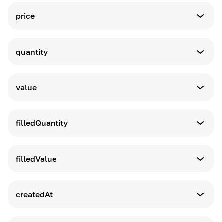
シンボル
price
意味
注文価格
quantity
意味
基本資産の数量
value
意味
見積資産の数量
filledQuantity
意味
基本資産の充填数量
filledValue
意味
見積資産の約定数量
createdAt
意味