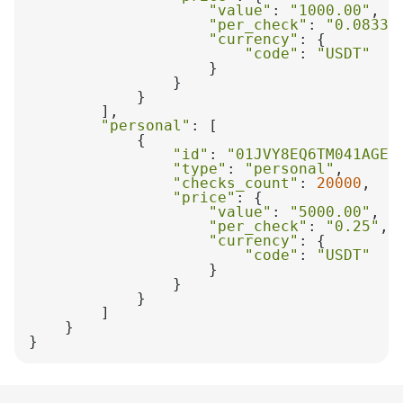
"value"
: 
"1000.00"
"per_check"
: 
"0.08333
"currency"
"code"
: 
"USDT"
"personal"
"id"
: 
"01JVY8EQ6TM041AGEG
"type"
: 
"personal"
"checks_count"
: 
20000
"price"
"value"
: 
"5000.00"
"per_check"
: 
"0.25"
"currency"
"code"
: 
"USDT"
}