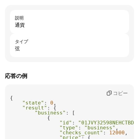
説明
通貨
タイプ
弦
応答の例
コピー
"state"
: 
0
"result"
"business"
"id"
: 
"01JVY32598NEHCTBDK
"type"
: 
"business"
"checks_count"
: 
12000
"price"