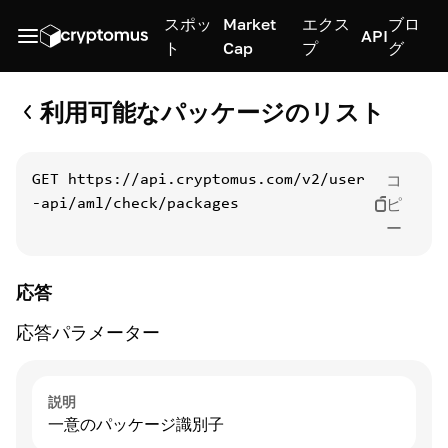
スポッ
Market
エクス
ブロ
API
ト
Cap
プ
グ
利用可能なパッケージのリスト
コ
GET
https://api.cryptomus.com/v2/user
ピ
-api/aml/check/packages
ー
応答
応答パラメーター
説明
一意のパッケージ識別子