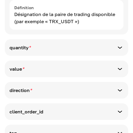
Définition
Désignation de la paire de trading disponible
(par exemple « TRX_USDT »)
quantity
*
Type de paramètre
string
value
*
Type de paramètre
Définition
string
Quantité en base_currency
direction
*
Type de paramètre
Définition
string
Prix ​​limite pour l'exécution de l'ordre en
client_order_id
quote_currency
Type de paramètre
Définition
string
Type de commande