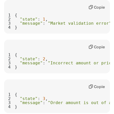
Copie
1
2
"state"
: 
1
3
"message"
: 
"Market validation error"
4
}
Copie
1
2
"state"
: 
2
3
"message"
: 
"Incorrect amount or price
4
}
Copie
1
2
"state"
: 
3
3
"message"
: 
"Order amount is out of ac
4
}