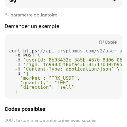
tag
Options disponibles:
Type de paramètre
-
buy
Définition
*
-
paramètre obligatoire
string
-
Identifiant unique créé par le client
sell
Demander un exemple
Définition
Étiquette de courtier
Copie
curl https:
//api.cryptomus.com/v2/user-ap
  -H 
'userId: 8b03432e-385b-4670-8d06-064
  -H 
'sign: fe99035f86fa436181717b302b95b
  -H 
'Content-Type: application/json'
  -d 
  }'
Codes possibles
200 : la commande a été créée avec succès