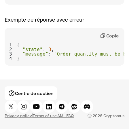
Exemple de réponse avec erreur
Copie
1
2
"state"
: 
3
3
"message"
: 
"Order quantity must be be
4
}
Centre de soutien
Privacy policy
Terms of use
AML
FAQ
Ⓒ
2026
Cryptomus