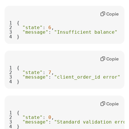
Copie
1
2
"state"
: 
6
3
"message"
: 
"Insufficient balance"
4
}
Copie
1
2
"state"
: 
7
3
"message"
: 
"client_order_id error"
4
}
Copie
1
2
"state"
: 
0
3
"message"
: 
"Standard validation error
4
}