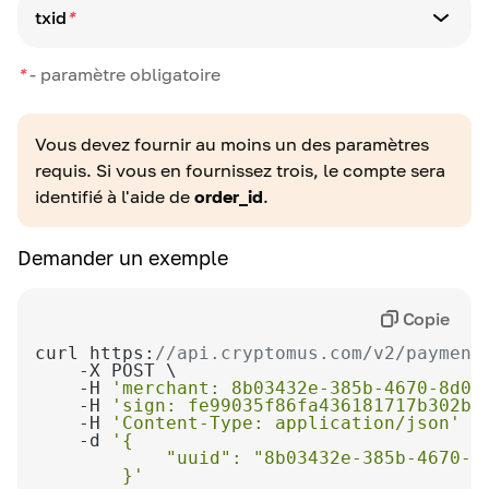
string
txid
*
min:1
max:128
Type de paramètre
*
-
paramètre obligatoire
alpha_dash
string
required_without_all: uuid, txid
min:1
max:256
Vous devez fournir au moins un des paramètres
required_without_all: uuid, order_id
Définition
requis. Si vous en fournissez trois, le compte sera
ID de commande de facture
identifié à l'aide de
order_id
.
Définition
ID de transaction
Demander un exemple
Obligatoire sauf si un uuid ou un order_id est
fourni.
Copie
curl https:
//api.cryptomus.com/v2/payment
    -H 
'merchant: 8b03432e-385b-4670-8d06
    -H 
'sign: fe99035f86fa436181717b302b9
    -H 
'Content-Type: application/json'
    -d 
        }'