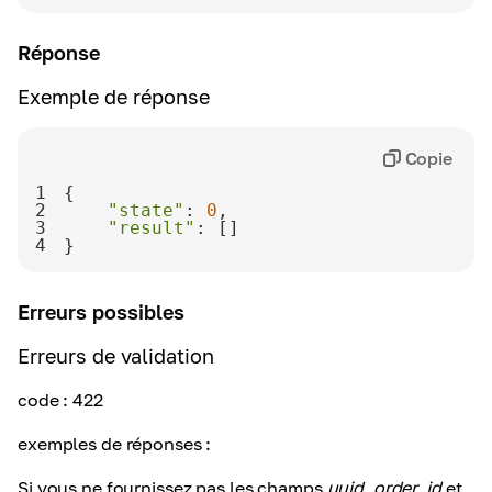
Réponse
Exemple de réponse
Copie
1
2
"state"
: 
0
3
"result"
4
}
Erreurs possibles
Erreurs de validation
code
: 422
exemples de réponses :
Si vous ne fournissez pas les champs
uuid
,
order_id
et