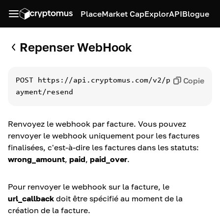
Place
Market Cap
Explor
API
Blogue
Repenser WebHook
Copie
POST
https://api.cryptomus.com/v2/p
ayment/resend
Renvoyez le webhook par facture. Vous pouvez
renvoyer le webhook uniquement pour les factures
finalisées, c'est-à-dire les factures dans les statuts:
wrong_amount
,
paid
,
paid_over
.
Pour renvoyer le webhook sur la facture, le
url_callback
doit être spécifié au moment de la
création de la facture.