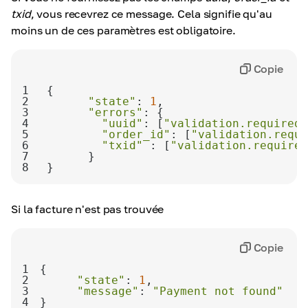
txid
, vous recevrez ce message. Cela signifie qu'au
moins un de ces paramètres est obligatoire.
Copie
1
2
"state"
: 
1
3
"errors"
4
"uuid"
: [
"validation.required_
5
"order_id"
: [
"validation.requi
6
"txid"
 : [
"validation.required
7
8
}
Si la facture n'est pas trouvée
Copie
1
2
"state"
: 
1
3
"message"
: 
"Payment not found"
4
}