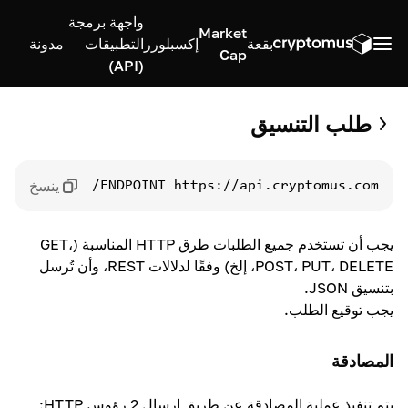
واجهة برمجة
Market
بقعة
إكسبلورر
التطبيقات
مدونة
Cap
(API)
طلب التنسيق
ينسخ
ENDPOINT
https://api.cryptomus.com/
يجب أن تستخدم جميع الطلبات طرق HTTP المناسبة (GET،
POST، PUT، DELETE، إلخ) وفقًا لدلالات REST، وأن تُرسل
بتنسيق JSON.
يجب توقيع الطلب.
المصادقة
يتم تنفيذ عملية المصادقة عن طريق إرسال 2 رؤوس HTTP: