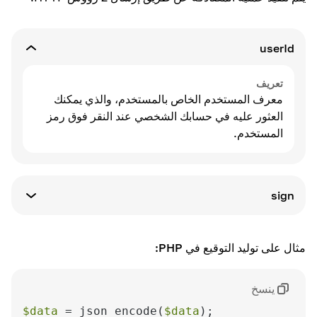
userId
تعريف
معرف المستخدم الخاص بالمستخدم، والذي يمكنك
العثور عليه في حسابك الشخصي عند النقر فوق رمز
المستخدم.
sign
تعريف
تجزئة MD5 لجسم طلب البريد المشفر في BASE64
مثال على توليد التوقيع في PHP:
وجمع مع مفتاح API الخاص بك.
ينسخ
$data
 = json_encode(
$data