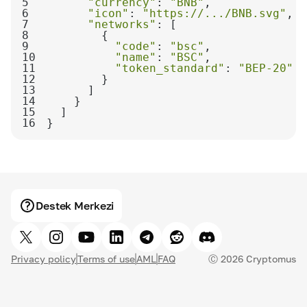
5
"currency"
: 
"BNB"
6
"icon"
: 
"https://.../BNB.svg"
7
"networks"
8
9
"code"
: 
"bsc"
10
"name"
: 
"BSC"
11
"token_standard"
: 
"BEP-20"
12
13
14
15
16
}
Destek Merkezi
Privacy policy
Terms of use
AML
FAQ
Ⓒ
2026
Cryptomus