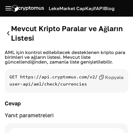
Leke
Market Cap
Kaşif
API
Blog
Mevcut Kripto Paralar ve Ağların
Listesi
AML için kontrol edilebilecek desteklenen kripto para
birimleri ve ağların listesi. Mevcut liste
güncellendiğinden, zamanla liste genişletilebilir.
Kopyala
GET
https://api.cryptomus.com/v2/
user-api/aml/check/currencies
Cevap
Yanıt parametreleri