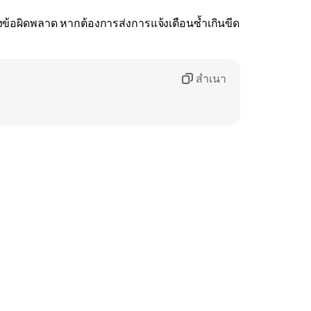
ดงข้อผิดพลาด หากต้องการส่งการแจ้งเตือนซ้ำเกินขีด
สำเนา