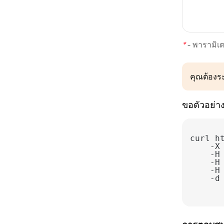
การซื้อขาย
การทดสอบเว็บฮุก
รายการแพ็กเกจที่มีให้เลือก
การซื้อขายยอดเงินใน
กระเป๋าเงิน
รายการบริการ
ซื้อแพ็คเกจตรวจสอบ AML
*
-
พารามิเต
ภาษีศุลกากร
ประวัติการชำระเงิน
คุณต้องร
สตรีม WebSocket
เว็บฮุก
ขอตัวอย่า
สถานะการชำระเงิน
curl h
    -H
    -H
    -H
    -d
      