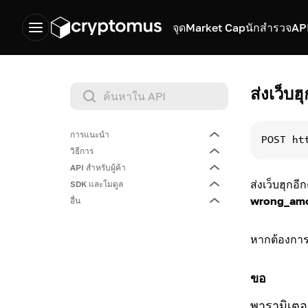
จุด
Market Cap
นักสำรวจ
AP
ส่งเว็บฮุ
การแนะนำ
POST
ht
วิธีการ
หลัก
API สำหรับผู้ค้า
การรับคีย์ API
ส่งเว็บฮุกอี
SDK และโมดูล
การรับคีย์ API
wrong_am
อื่น
รูปแบบการร้องขอ
PHP SDK
รูปแบบการร้องขอ
อัตราแลกเปลี่ยน
หากต้องการส
มูลค่าตลาด
โมดูล
การชำระเงิน
การชำระเงินส่วนลด
รายการ
ผู้เปลี่ยนใจเลื่อมใส
สินทรัพย์
ขอ
การจ่ายเงิน
สมดุล
การเริ่มต้น
รายการส่วนลด
พารามิเตอ