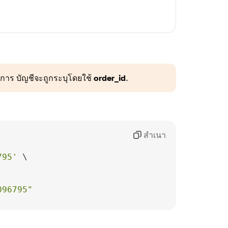
การ บัญชีจะถูกระบุโดยใช้
order_id
.
สำเนา
795'