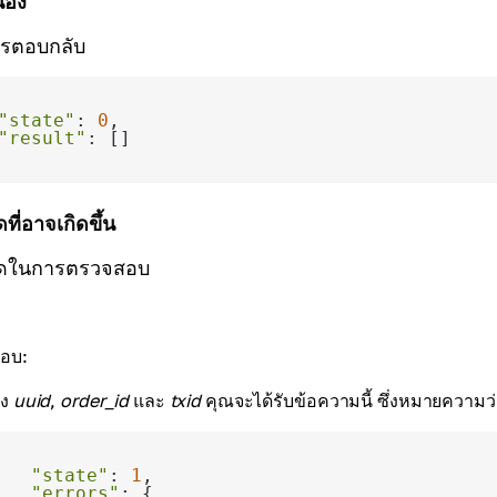
นอง
ารตอบกลับ
"state"
: 
0
"result"
ที่อาจเกิดขึ้น
าดในการตรวจสอบ
ตอบ:
่ง
uuid
,
order_id
และ
txid
คุณจะได้รับข้อความนี้ ซึ่งหมายความว่า
"state"
: 
1
"errors"