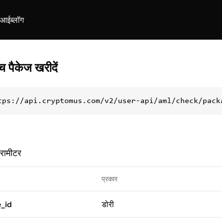
ीआई
ब्लॉग
 पैकेज खरीदें
tps://api.cryptomus.com/v2/user-api/aml/check/pack
ैरामीटर
प्रकार
_id
डोरी