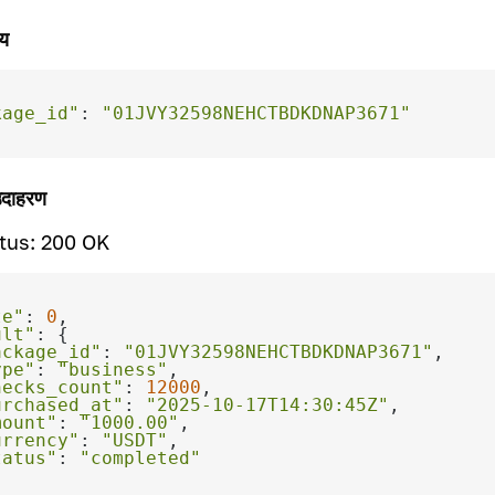
ाय
kage_id"
: 
"01JVY32598NEHCTBDKDNAP3671"
उदाहरण
tus: 200 OK
te"
: 
0
ult"
ackage_id"
: 
"01JVY32598NEHCTBDKDNAP3671"
ype"
: 
"business"
hecks_count"
: 
12000
urchased_at"
: 
"2025-10-17T14:30:45Z"
mount"
: 
"1000.00"
urrency"
: 
"USDT"
tatus"
: 
"completed"