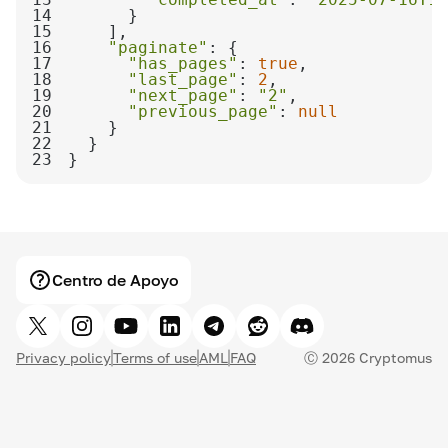
14
15
16
"paginate"
17
"has_pages"
: 
true
18
"last_page"
: 
2
19
"next_page"
: 
"2"
20
"previous_page"
: 
null
21
22
23
}
Centro de Apoyo
Privacy policy
Terms of use
AML
FAQ
Ⓒ
2026
Cryptomus