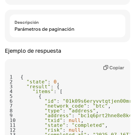
Descripción
Parámetros de paginación
Ejemplo de respuesta
Copiar
1
2
"state"
: 
0
3
"result"
4
"items"
5
6
"id"
: 
"01k09s6eryvvtqtjen00mre
7
"network_code"
: 
"btc"
8
"type"
: 
"address"
9
"address"
: 
"bc1q6prt2hne8e8k4m
10
"txid"
: 
null
11
"state"
: 
"completed"
12
"risk"
: 
null
13
"completed_at"
: 
"2025-07-16T14